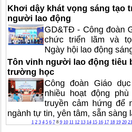
Khơi dậy khát vọng sáng tạo t
người lao động
GD&TĐ - Công đoàn Gi
chức triển lãm và 
Ngày hội lao động sán
Tôn vinh người lao động tiêu 
trường học
Công đoàn Giáo dục
nhiều hoạt động phù 
truyền cảm hứng để n
ngành tự tin, yên tâm, sẵn sàng 
1
2
3
4
5
6
7
8
9
10
11
12
13
14
15
16
17
18
19
20
2