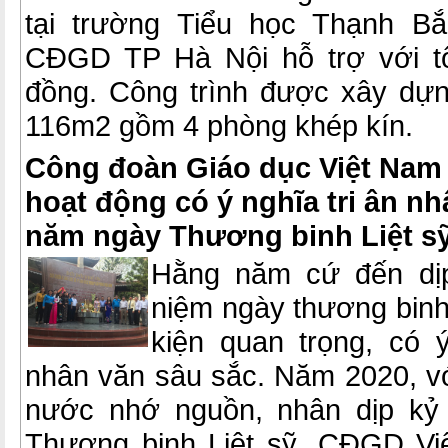
tại trường Tiểu học Thạnh Bắ
CĐGD TP Hà Nội hỗ trợ với tổn
đồng. Công trình được xây dựng
116m2 gồm 4 phòng khép kín.
Công đoàn Giáo dục Việt Nam
hoạt động có ý nghĩa tri ân nh
năm ngày Thương binh Liệt sỹ
Hằng năm cứ đến dịp
niệm ngày thương binh -
kiện quan trọng, có ý
nhân văn sâu sắc. Năm 2020, vớ
nước nhớ nguồn, nhân dịp kỷ
Thương binh Liệt sỹ, CĐGD Vi