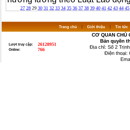
27
28
29
30
31
32
33
34
35
36
37
38
39
40
41
42
43
44
45
|
|
Trang chủ
Giới thiệu
Tin tức
CƠ QUAN CHỦ 
Bản quyền t
26128951
Lượt truy cập:
Địa chỉ: Số 2 Trị
766
Online:
Điện thoại
Ema