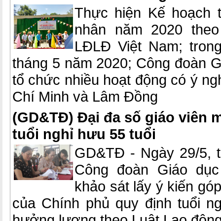
Thực hiện Kế hoạch 
nhân năm 2020 theo
LĐLĐ Việt Nam; tron
tháng 5 năm 2020; Công đoàn G
tổ chức nhiều hoạt động có ý ng
Chí Minh và Lâm Đồng
(GD&TĐ) Đại đa số giáo viên 
tuổi nghỉ hưu 55 tuổi
GD&TĐ - Ngày 29/5, tạ
Công đoàn Giáo dục
khảo sát lấy ý kiến gó
của Chính phủ quy định tuổi ng
hưởng lương theo Luật Lao động