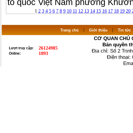
tổ quốc Việt Nam phường Khươn
1
2
3
4
5
6
7
8
9
10
11
12
13
14
15
16
17
18
19
20
|
|
Trang chủ
Giới thiệu
Tin tức
CƠ QUAN CHỦ 
Bản quyền t
26124985
Lượt truy cập:
Địa chỉ: Số 2 Trị
1893
Online:
Điện thoại
Ema