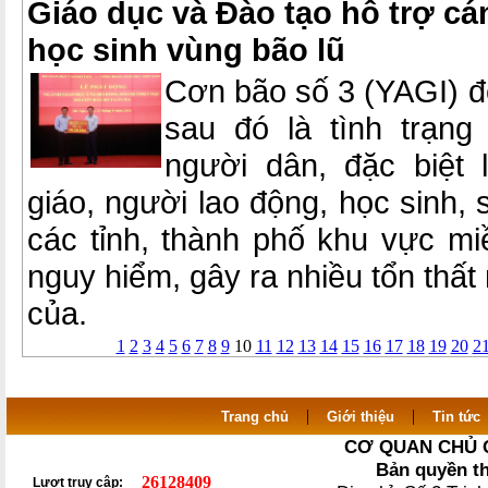
Giáo dục và Đào tạo hỗ trợ cá
học sinh vùng bão lũ
Cơn bão số 3 (YAGI) đổ
sau đó là tình trạng 
người dân, đặc biệt 
giáo, người lao động, học sinh, 
các tỉnh, thành phố khu vực mi
nguy hiểm, gây ra nhiều tổn thất
của.
1
2
3
4
5
6
7
8
9
10
11
12
13
14
15
16
17
18
19
20
2
|
|
Trang chủ
Giới thiệu
Tin tức
CƠ QUAN CHỦ 
Bản quyền t
26128409
Lượt truy cập: