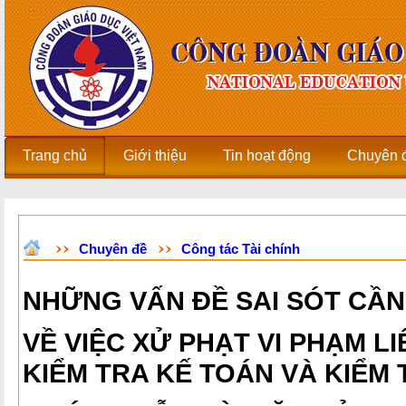
Trang chủ
Giới thiệu
Tin hoạt động
Chuyên 
Chuyên đề
Công tác Tài chính
NHỮNG VẤN ĐỀ SAI SÓT CẦ
VỀ VIỆC XỬ PHẠT VI PHẠM L
KIỂM TRA KẾ TOÁN VÀ KIỂM