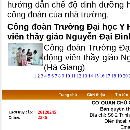
hướng dẫn chế độ dinh dưỡng h
công đoàn của nhà trường.
Công đoàn Trường Đại học Y 
viên thầy giáo Nguyễn Đại Đì
Công đoàn Trường Đại
động viên thầy giáo 
(Hà Giang)
1
2
3
4
5
6
7
8
9
10
11
12
13
14
15
16
17
18
19
20
|
|
Trang chủ
Giới thiệu
Tin tức
CƠ QUAN CHỦ 
Bản quyền t
26120245
Lượt truy cập:
Địa chỉ: Số 2 Trị
2286
Online:
Điện thoại
Ema