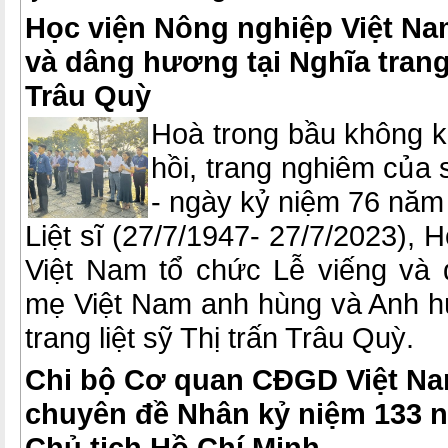
Học viện Nông nghiệp Việt Na
và dâng hương tại Nghĩa trang 
Trâu Quỳ
Hoà trong bầu không k
hồi, trang nghiêm của
- ngày kỷ niệm 76 năm
Liệt sĩ (27/7/1947- 27/7/2023), 
Việt Nam tổ chức Lễ viếng và
mẹ Việt Nam anh hùng và Anh hù
trang liệt sỹ Thị trấn Trâu Quỳ.
Chi bộ Cơ quan CĐGD Việt Na
chuyên đề Nhân kỷ niệm 133 
Chủ tịch Hồ Chí Minh