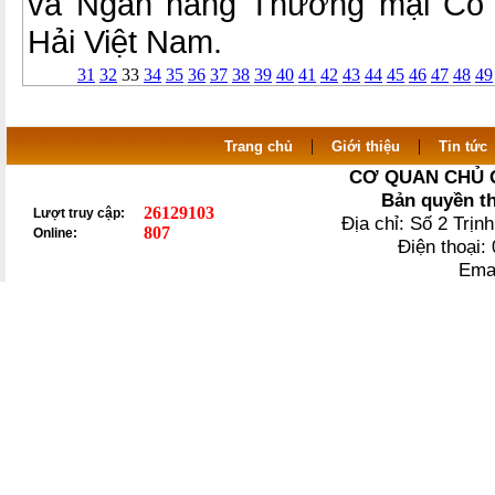
và Ngân hàng Thương mại Cổ
Hải Việt Nam.
31
32
33
34
35
36
37
38
39
40
41
42
43
44
45
46
47
48
49
|
|
Trang chủ
Giới thiệu
Tin tức
CƠ QUAN CHỦ 
Bản quyền t
26129103
Lượt truy cập:
Địa chỉ: Số 2 Trị
807
Online:
Điện thoại
Ema