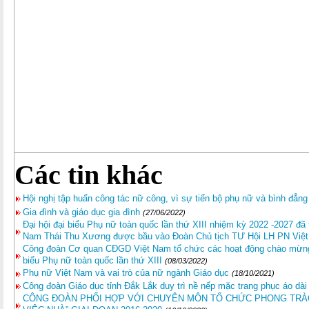
Các tin khác
Hội nghị tập huấn công tác nữ công, vì sự tiến bộ phụ nữ và bình đẳng
Gia đình và giáo dục gia đình
(27/06/2022)
Đại hội đại biểu Phụ nữ toàn quốc lần thứ XIII nhiệm kỳ 2022 -2027 đã
Nam Thái Thu Xương được bầu vào Đoàn Chủ tịch TƯ Hội LH PN Việ
Công đoàn Cơ quan CĐGD Việt Nam tổ chức các hoạt động chào mừng 
biểu Phụ nữ toàn quốc lần thứ XIII
(08/03/2022)
Phụ nữ Việt Nam và vai trò của nữ ngành Giáo dục
(18/10/2021)
Công đoàn Giáo dục tỉnh Đắk Lắk duy trì nề nếp mặc trang phục áo dài
CÔNG ĐOÀN PHỐI HỢP VỚI CHUYÊN MÔN TỔ CHỨC PHONG TRÀO 