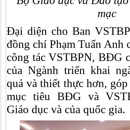
Bộ Giáo dục và Đào tạo p
mạc
Đại diện cho Ban VST
đồng chí Phạm Tuấn Anh
công tác VSTBPN, BĐG củ
của Ngành triển khai ng
quả và thiết thực hơn, gó
mục tiêu BĐG và VST
Giáo dục và của quốc gia.