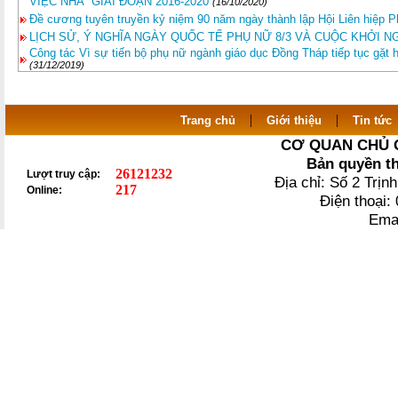
VIỆC NHÀ” GIAI ĐOẠN 2016-2020
(16/10/2020)
Đề cương tuyên truyền kỷ niệm 90 năm ngày thành lập Hội Liên hiệp 
LỊCH SỬ, Ý NGHĨA NGÀY QUỐC TẾ PHỤ NỮ 8/3 VÀ CUỘC KHỞI N
Công tác Vì sự tiến bộ phụ nữ ngành giáo dục Đồng Tháp tiếp tục gặt h
(31/12/2019)
|
|
Trang chủ
Giới thiệu
Tin tức
CƠ QUAN CHỦ 
Bản quyền t
26121232
Lượt truy cập:
Địa chỉ: Số 2 Trị
217
Online:
Điện thoại
Ema