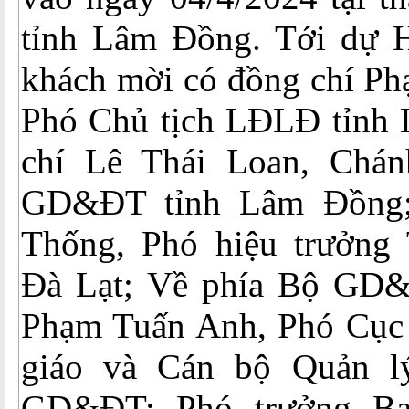
tỉnh Lâm Đồng. Tới dự H
khách mời có đồng chí Ph
Phó Chủ tịch LĐLĐ tỉnh
chí Lê Thái Loan, Chán
GD&ĐT tỉnh Lâm Đồng;
Thống, Phó hiệu trưởng
Đà Lạt; Về phía Bộ GD&
Phạm Tuấn Anh, Phó Cục
giáo và Cán bộ Quản l
GD&ĐT; Phó trưởng B