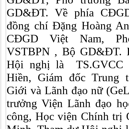
GD&ĐT. Về phía CĐGD
đồng chí Đặng Hoàng Anh,
CĐGD Việt Nam, Ph
VSTBPN , Bộ GD&ĐT. Bá
Hội nghị là TS.GVCC 
Hiền, Giám đốc Trung 
Giới và Lãnh đạo nữ (Ge
trưởng Viện Lãnh đạo họ
công, Học viện Chính trị