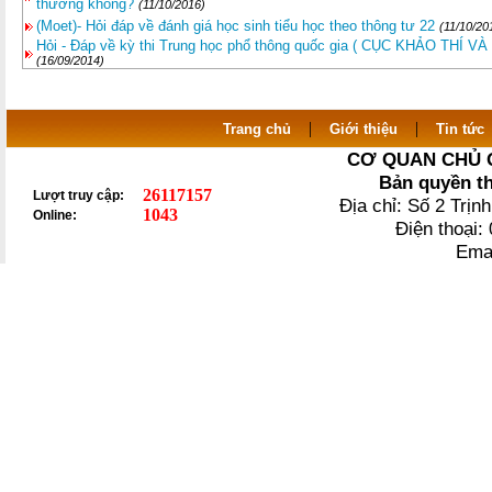
thưởng không?
(11/10/2016)
(Moet)- Hỏi đáp về đánh giá học sinh tiểu học theo thông tư 22
(11/10/20
Hỏi - Đáp về kỳ thi Trung học phổ thông quốc gia ( CỤC KHẢO TH
(16/09/2014)
|
|
Trang chủ
Giới thiệu
Tin tức
CƠ QUAN CHỦ 
Bản quyền t
26117157
Lượt truy cập:
Địa chỉ: Số 2 Trị
1043
Online:
Điện thoại
Ema