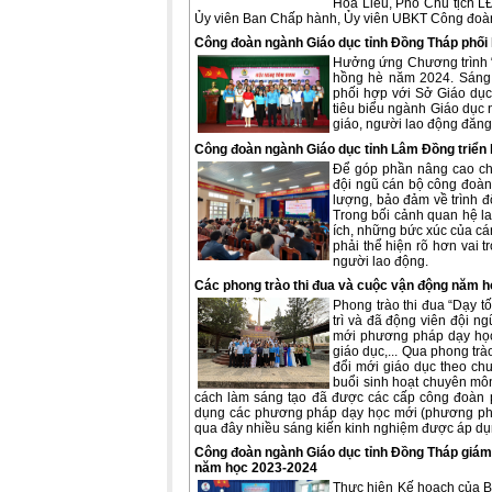
Hoa Liễu, Phó Chủ tịch L
Ủy viên Ban Chấp hành, Ủy viên UBKT Công đoàn
Công đoàn ngành Giáo dục tỉnh Đồng Tháp phối h
Hưởng ứng Chương trình “H
hồng hè năm 2024. Sáng 
phối hợp với Sở Giáo dục 
tiêu biểu ngành Giáo dục 
giáo, người lao động đăng
Công đoàn ngành Giáo dục tỉnh Lâm Đồng triển 
Để góp phần nâng cao chất
đội ngũ cán bộ công đoàn
lượng, bảo đảm về trình đ
Trong bối cảnh quan hệ la
ích, những bức xúc của cá
phải thể hiện rõ hơn vai 
người lao động.
Các phong trào thi đua và cuộc vận động năm 
Phong trào thi đua “Dạy t
trì và đã động viên đội n
mới phương pháp dạy học,
giáo dục,... Qua phong trà
đổi mới giáo dục theo ch
buổi sinh hoạt chuyên môn
cách làm sáng tạo đã được các cấp công đoàn phố
dụng các phương pháp dạy học mới (phương pháp
qua đây nhiều sáng kiến kinh nghiệm được áp dụn
Công đoàn ngành Giáo dục tỉnh Đồng Tháp giám 
năm học 2023-2024
Thực hiện Kế hoạch của B