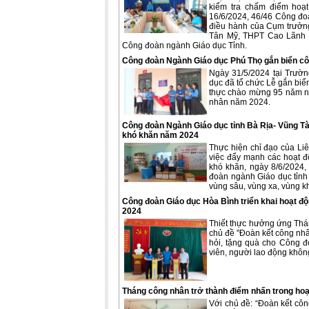
kiểm tra chấm điểm hoạt
16/6/2024, 46/46 Công đo
điều hành của Cụm trưởn
Tân Mỹ, THPT Cao Lãnh 1
Công đoàn ngành Giáo dục Tỉnh.
Công đoàn Ngành Giáo dục Phú Thọ gắn biển cô
Ngày 31/5/2024 tại Trườ
dục đã tổ chức Lễ gắn biển
thực chào mừng 95 năm ng
nhân năm 2024.
Công đoàn Ngành Giáo dục tỉnh Bà Rịa- Vũng Tàu
khó khăn năm 2024
Thực hiện chỉ đạo của Li
việc đẩy mạnh các hoạt độ
khó khăn, ngày 8/6/2024
đoàn ngành Giáo dục tỉnh 
vùng sâu, vùng xa, vùng 
Công đoàn Giáo dục Hòa Bình triển khai hoạt đ
2024
Thiết thực hưởng ứng Thá
chủ đề "Đoàn kết công nhâ
hỏi, tặng quà cho Công đ
viên, người lao động khô
Tháng công nhân trở thành điểm nhấn trong hoạ
Với chủ đề: “Đoàn kết cô