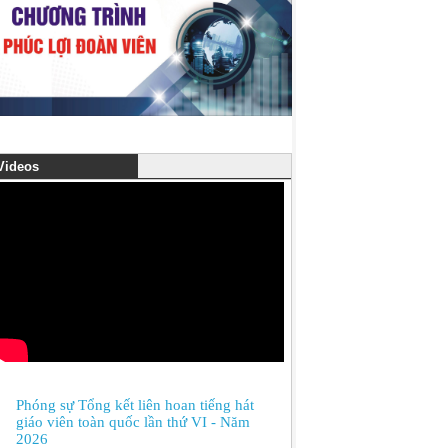
ideos
Phóng sự Tổng kết liên hoan tiếng hát
giáo viên toàn quốc lần thứ VI - Năm
2026