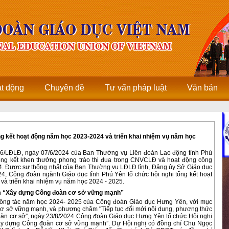
ạt động
Chuyên đề
Tư vấn pháp luật
Văn bản
g kết hoạt động năm học 2023-2024 và triển khai nhiệm vụ năm học
46/LĐLĐ, ngày 07/6/2024 của Ban Thường vụ Liên đoàn Lao động tỉnh Phú
ổng kết khen thưởng phong trào thi đua trong CNVCLĐ và hoạt động công
. Được sự thống nhất của Ban Thường vụ LĐLĐ tỉnh, Đảng ủy Sở Giáo dục
24, Công đoàn ngành Giáo dục tỉnh Phú Yên tổ chức hội nghị tổng kết hoạt
à triển khai nhiệm vụ năm học 2024 - 2025.
m “Xây dựng Công đoàn cơ sở vững mạnh”
công tác năm học 2024- 2025 của Công đoàn Giáo dục Hưng Yên, với mục
cơ sở vững mạnh, và phương châm "Tiếp tục đổi mới nội dung, phương thức
oàn cơ sở”, ngày 23/8/2024 Công đoàn Giáo dục Hưng Yên tổ chức Hội nghị
ây dựng Công đoàn cơ sở vững mạnh”. Dự Hội nghị có đồng chí Chu Ngọc