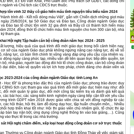
ĐLĐ tỉnh, đ.c Đỗ Văn Khải, Phó Giám đốc Phụ trách Sở GDĐT, các đồng chí
 ngành và Chủ tịch các CĐCS trực thuộc.
ợp tôn vinh 32 thầy cô giáo hiến máu tình nguyện tiêu biểu năm 2024
ành trình đỏ - Kết nối dòng máu Việt”, gắn với Chiến dịch những giọt máu
ngày 25/8/2024, tại Sở Giáo dục và Đào tạo, Công đoàn ngành Giáo dục
và Đào tạo tổ chức tôn vinh 32 gia đình và thầy cô có thành tích hiến máu
năm 2024; đồng thời tổ chức hiến máu tình nguyện cho hơn 300 cán bộ, nhà
 ký tham gia.
khai Hội nghị Tập huấn cán bộ công đoàn năm học 2024 - 2025
 lượng, hiệu quả của quá trình đổi mới giáo dục trong bối cảnh hiện nay,
 cơ sở của ngành Giáo dục phải không ngừng nâng cao năng lực, đủ về số
ộ, năng lực, có bản lĩnh chính trị vững vàng đáp ứng yêu cầu của nhiệm vụ.
o động ngày càng phức tạp, nhiều vấn đề liên quan trực tiếp đến quyền, lợi
n bộ, nhà giáo, người lao động đòi hỏi tổ chức công đoàn, cán bộ công đoàn
trò đại diện, bảo vệ quyền và lợi ích hợp pháp, chính đáng cho đoàn viên và
học 2023-2024 của công đoàn ngành Giáo dục tỉnh Long An
ốt - Học tốt” là phong trào đặc thù của ngành Giáo dục; phong trào được duy
gũ CBNG tích cực tham gia vào quá trình đổi mới giáo dục hiện nay như: đổi
 đổi mới quản lý giáo dục, đổi mới công tác kiểm tra và đánh giá kết quả
o, các bài học, các sáng kiến kinh nghiệm ngày càng tiếp cận tốt với yêu cầu
ương trình GDPT năm 2018 được giáo viên chia sẻ với đồng nghiệp từ các
, các hội thảo, hội thi, làm đồ dùng dạy học, tập huấn chuyên môn,... Nhiều
i hợp triển khai tốt như: Hội thi giáo viên chủ nhiệm giỏi, tổ chức thi áp
 bàn tay nặn bột, ứng dụng công nghệ thông tin vào bài giảng,…). Cũng
g vào thực tế trong các nhà trường.
sát Hội nghị chấm điểm, xếp loại hoạt động công đoàn cơ sở trực thuộc
an Thường vụ Công đoàn ngành Giáo dục tỉnh Đồng Tháp về việc giám sát,