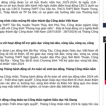
 động công đoàn cơ sở trực thuộc năm học 2023-2024, từ ngày 11/6 -
àn cơ sở trực thuộc tiến hành Hội nghị chấm điểm hoạt động CĐCS dưới sự
g tại các CĐCS Trường THPT Chu Văn An, THCS-THPT Bình Thạnh Trung,
, Tháp Mười và TP Sa Đéc có sự giám sát, hướng dẫn của Thường trực
ng trình chào mừng 95 năm thành lập Công đoàn Việt Nam
ng THPT Tản Đà, huyện Thanh Thủy, tỉnh Phú Thọ, Công đoàn ngành Giáo
 đối với Công trình “Phòng họp giáo viên” - Đây là hoạt động có ý nghĩa thiết
ày thành lập Công đoàn Việt Nam (28/7/1929 - 28/7/2024) và Tháng Công
V
 với hoạt động hỗ trợ giáo dục vùng hải đảo, vùng sâu, vùng xa, vùng
ên đoàn Lao động tỉnh Bà Rịa- Vũng Tàu, Công đoàn Giáo dục Việt Nam về
ng xã hội từ thiện, hỗ trợ giáo dục vùng hải đảo, vùng sâu, vùng xa, vùng
, tại Trường THPT Ngô Quyền, huyện đảo Phú Quý, tỉnh Bình Thuận, Công
Bà Rịa - Vũng Tàu đã tổ chức Chương trình “Hỗ trợ giáo dục vùng hải đảo,
khó khăn” năm 2024
ộng Tháng hành động về An toàn vệ sinh lao động, Tháng Công nhân năm
ng Công nhân, Tháng hành động về An toàn vệ sinh lao động năm 2024 với
n - Triển khai nghị quyết", Công đoàn Giáo dục Hoà Bình tổ chức đoàn thăm
oàn các đơn vị, trường học vùng khó khăn và thăm hỏi tặng quà cho đoàn
ng may mắc bệnh hiểm nghèo, có hoàn cảnh đặc biệt khó khăn.
t động công đoàn tại Công đoàn ngành Giáo dục Hà Giang
ng nhân-Triển khai nghị quyết”, Tháng Công nhân năm 2024 là ngày hội của