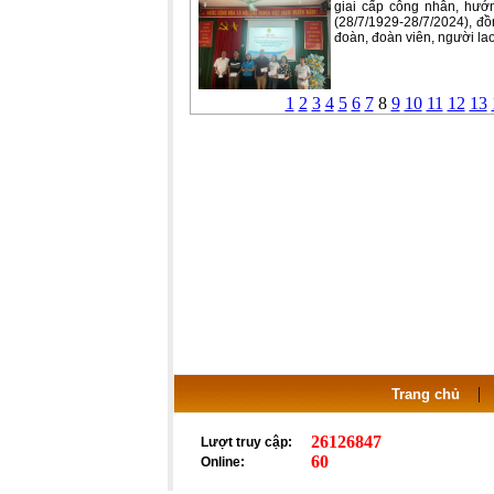
giai cấp công nhân, hư
(28/7/1929-28/7/2024), đồ
đoàn, đoàn viên, người la
1
2
3
4
5
6
7
8
9
10
11
12
13
Trang chủ
26126847
Lượt truy cập:
60
Online: