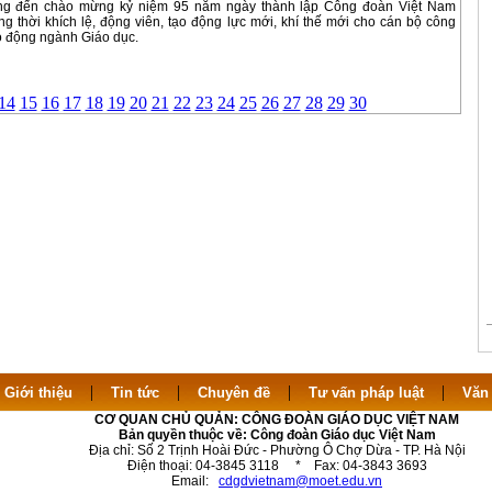
ớng đến chào mừng kỷ niệm 95 năm ngày thành lập Công đoàn Việt Nam
ng thời khích lệ, động viên, tạo động lực mới, khí thế mới cho cán bộ công
o động ngành Giáo dục.
14
15
16
17
18
19
20
21
22
23
24
25
26
27
28
29
30
|
|
|
|
|
Giới thiệu
Tin tức
Chuyên đề
Tư vấn pháp luật
Văn
CƠ QUAN CHỦ QUẢN: CÔNG ĐOÀN GIÁO DỤC VIỆT NAM
Bản quyền thuộc về: Công đoàn Giáo dục Việt Nam
Địa chỉ: Số 2 Trịnh Hoài Đức - Phường Ô Chợ Dừa - TP. Hà Nội
Điện thoại: 04-3845 3118 * Fax: 04-3843 3693
Email:
cdgdvietnam@moet.edu.vn