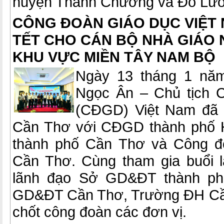
huyện Thanh Chương và Đô Lươn
CÔNG ĐOÀN GIÁO DỤC VIỆT
TẾT CHO CÁN BỘ NHÀ GIÁO
KHU VỰC MIỀN TÂY NAM BỘ
Ngày 13 tháng 1 năm
Ngọc Ân – Chủ tịch 
(CĐGD) Việt Nam đã c
Cần Thơ với CĐGD thành phố 
thành phố Cần Thơ và Công đ
Cần Thơ. Cùng tham gia buổi l
lãnh đạo Sở GD&ĐT thành ph
GD&ĐT Cần Thơ, Trường ĐH Cần
chốt công đoàn các đơn vị.