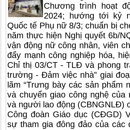
Chương trình hoạt đ
2024; hướng tới kỷ 
Quốc tế Phụ nữ 8/3; chuẩn bị ch
năm thực hiện Nghị quyết 6b/N
vận động nữ công nhân, viên ch
đẩy mạnh công nghiệp hóa, hiệ
Chỉ thị 03/CT - TLĐ và phong trà
trường - Đảm việc nhà” giai đoạ
lãm “Trưng bày các sản phẩm 
và chuyển giao công nghệ của 
và người lao động (CBNGNLĐ) cá
Công đoàn Giáo dục (CĐGD) Vi
sự tham gia đông đảo của các đ