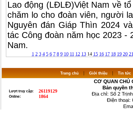
Lao động (LĐLĐ)Việt Nam về tổ
chăm lo cho đoàn viên, người l
Nguyên đán Giáp Thìn 2024 và
tác Công đoàn năm học 2023 -
Nam.
1
2
3
4
5
6
7
8
9
10
11
12
13
14
15
16
17
18
19
20
2
|
|
Trang chủ
Giới thiệu
Tin tức
CƠ QUAN CHỦ 
Bản quyền t
26119129
Lượt truy cập:
Địa chỉ: Số 2 Trị
1864
Online:
Điện thoại
Ema