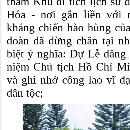
thăm Khu di tích lịch sử 
Hóa - nơi gắn liền với
kháng chiến hào hùng của 
đoàn đã dừng chân tại n
biệt ý nghĩa: Dự Lễ dân
niệm Chủ tịch Hồ Chí Mi
và ghi nhớ công lao vĩ đạ
dân tộc;