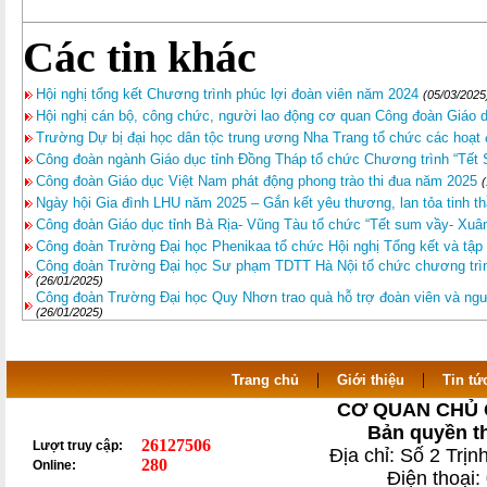
Các tin khác
Hội nghị tổng kết Chương trình phúc lợi đoàn viên năm 2024
(05/03/2025
Hội nghị cán bộ, công chức, người lao động cơ quan Công đoàn Giáo
Trường Dự bị đại học dân tộc trung ương Nha Trang tổ chức các hoạ
Công đoàn ngành Giáo dục tỉnh Đồng Tháp tổ chức Chương trình “Tết
Công đoàn Giáo dục Việt Nam phát động phong trào thi đua năm 2025
Ngày hội Gia đình LHU năm 2025 – Gắn kết yêu thương, lan tỏa tinh th
Công đoàn Giáo dục tỉnh Bà Rịa- Vũng Tàu tổ chức “Tết sum vầy- Xu
Công đoàn Trường Đại học Phenikaa tổ chức Hội nghị Tổng kết và tậ
Công đoàn Trường Đại học Sư phạm TDTT Hà Nội tổ chức chương trì
(26/01/2025)
Công đoàn Trường Đại học Quy Nhơn trao quà hỗ trợ đoàn viên và ngư
(26/01/2025)
|
|
Trang chủ
Giới thiệu
Tin tứ
CƠ QUAN CHỦ 
Bản quyền t
26127506
Lượt truy cập:
Địa chỉ: Số 2 Trị
280
Online:
Điện thoại