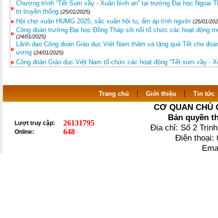
Chương trình “Tết Sum vầy - Xuân bình an” tại trường Đại học Ngoại Th
trị truyền thống
(25/01/2025)
Hội chợ xuân HUMG 2025, sắc xuân hội tụ, ấm áp tình người
(25/01/202
Công đoàn trường Đại học Đồng Tháp sôi nổi tổ chức các hoạt động
(24/01/2025)
Lãnh đạo Công đoàn Giáo dục Việt Nam thăm và tặng quà Tết cho đoà
ương
(24/01/2025)
Công đoàn Giáo dục Việt Nam tổ chức các hoạt động “Tết sum vầy - 
|
|
Trang chủ
Giới thiệu
Tin tức
CƠ QUAN CHỦ 
Bản quyền t
26131795
Lượt truy cập:
Địa chỉ: Số 2 Trị
648
Online:
Điện thoại
Ema