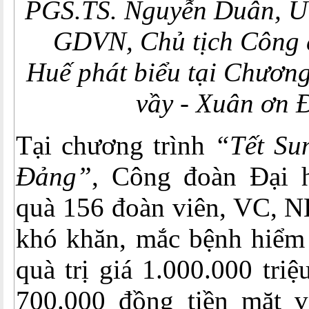
PGS.TS. Nguyễn Duân,
U
GDVN,
Chủ tịch Công
Huế
phát biểu tại Chương
vầy - Xuân ơn
Tại chương trình
“Tết Su
Đảng”
, Công đoàn Đại 
quà 156 đoàn viên, VC, N
khó khăn, mắc bệnh hiểm 
quà trị giá 1.000.000 tri
700.000 đồng tiền mặt 