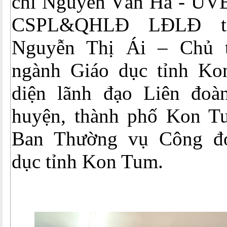
chí Nguyễn Văn Hả - UV
CSPL&QHLĐ LĐLĐ tỉ
Nguyễn Thị Ái – Chủ 
ngành Giáo dục tỉnh Ko
diện lãnh đạo Liên đoà
huyện, thành phố Kon T
Ban Thường vụ Công đ
dục tỉnh Kon Tum.