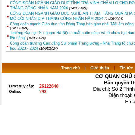
CÔNG ĐOÀN NGÀNH GIÁO DỤC TỈNH TRÀ VINH CHĂM LO CHO ĐO
THÁNG CÔNG NHÂN NĂM 2024
(14/05/2024)
CÔNG ĐOÀN NGÀNH GIÁO DỤC NGHỆ AN THĂM, TẶNG QUÀ NHÀ G
MỒ CÔI NHÂN DỊP THÁNG CÔNG NHÂN NĂM 2024
(14/05/2024)
Công đoàn ngành Giáo dục tỉnh Đồng Tháp bàn giao nhà “Mái ấm côn
(14/05/2024)
Trường Đại học Sư phạm Hà Nội ra mắt cuốn sách và tổ chức tọa đàm
lên tiếng”
(10/05/2024)
Công đoàn trường Cao đẳng Sư phạm Trung ương - Nha Trang tổ chức
học 2023 - 2024
(10/05/2024)
|
|
Trang chủ
Giới thiệu
Tin tức
CƠ QUAN CHỦ 
Bản quyền t
26122640
Lượt truy cập:
Địa chỉ: Số 2 Trị
792
Online:
Điện thoại
Ema