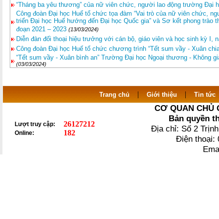
“Tháng ba yêu thương” của nữ viên chức, người lao động trường Đại
Công đoàn Đại học Huế tổ chức tọa đàm “Vai trò của nữ viên chức, ngườ
triển Đại học Huế hướng đến Đại học Quốc gia” và Sơ kết phong trào thi
đoạn 2021 – 2023
(13/03/2024)
Diễn đàn đối thoại hiệu trưởng với cán bộ, giáo viên và học sinh kỳ I,
Công đoàn Đại học Huế tổ chức chương trình “Tết sum vầy - Xuân chia
“Tết sum vầy - Xuân bình an” Trường Đại học Ngoại thương - Không gian 
(03/03/2024)
|
|
Trang chủ
Giới thiệu
Tin tức
CƠ QUAN CHỦ 
Bản quyền t
26127212
Lượt truy cập:
Địa chỉ: Số 2 Trị
182
Online:
Điện thoại
Ema