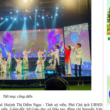
Tiết mục công diễn
hí: Huỳnh Thị Diễm Ngọc - Tỉnh uỷ viên, Phó Chủ tịch UBND
ỷ viên, Giám đốc Sở Giáo dục và Đào tạo; đồng chí Nguyễn Văn