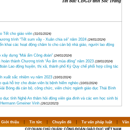
Tin bài: CĐGD tỉnh Sóc Trăng
o Tết cho giáo viên
(31/01/2024)
ương trình “Tết sum vầy - Xuân chia sẻ” năm 2024
(24/01/2024)
iển khai các hoạt động chăm lo cho cán bộ nhà giáo, người lao động
o xây dựng “Mái ấm Công đoàn”
(24/01/2024)
g hoàn thành Chương trình “Áo ấm mùa đông” năm 2023
(18/01/2024)
đoàn Lao động huyện, thị xã, thành phố Ký Quy chế phối hợp công tác
nh xuất sắc nhiệm vụ năm 2023
(10/01/2024)
o quà hỗ trợ cho đoàn viên bị bệnh hiểm nghèo
(10/01/2024)
Giải Bóng đá cán bộ, công chức, viên chức ngành giáo dục Thái Bình
 dục tỉnh Nghệ An thăm hỏi động viên gia đình và các em học sinh bị
ng Hermann Gmeiner Vinh
(26/12/2023)
|
|
|
|
|
Giới thiệu
Tin tức
Chuyên đề
Tư vấn pháp luật
Văn
CƠ QUAN CHỦ QUẢN: CÔNG ĐOÀN GIÁO DỤC VIỆT NAM