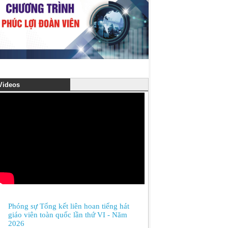
ideos
Phóng sự Tổng kết liên hoan tiếng hát
giáo viên toàn quốc lần thứ VI - Năm
2026