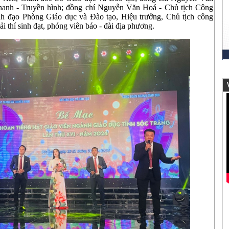
thanh - Truyền hình; đồng chí Nguyễn Văn Hoá - Chủ tịch Công
nh đạo Phòng Giáo dục và Đào tạo, Hiệu trưởng, Chủ tịch công
ải thí sinh đạt, phóng viên báo - đài địa phương.
V