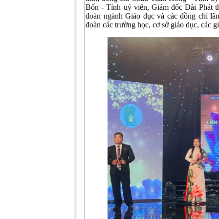
Bốn - Tỉnh uỷ viên, Giám đốc Đài Phát 
đoàn ngành Giáo dục và các đồng chí lã
đoàn các trường học, cơ sở giáo dục, các gi