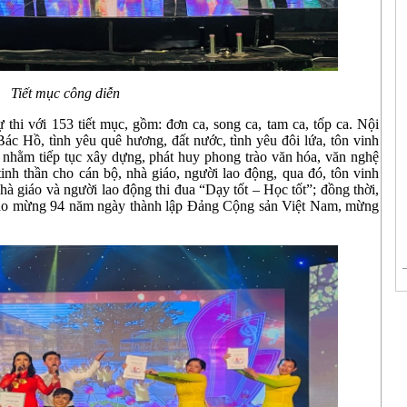
Tiết mục công diễn
 thi với 153 tiết mục, gồm: đơn ca, song ca, tam ca, tốp ca. Nội
Bác Hồ, tình yêu quê hương, đất nước, tình yêu đôi lứa, tôn vinh
 nhằm tiếp tục xây dựng, phát huy phong trào văn hóa, văn nghệ
inh thần cho cán bộ, nhà giáo, người lao động, qua đó, tôn vinh
hà giáo và người lao động thi đua “Dạy tốt – Học tốt”; đồng thời,
chào mừng 94 năm ngày thành lập Đảng Cộng sản Việt Nam, mừng