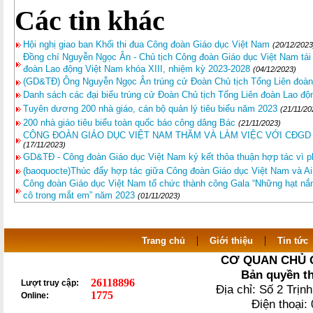
Các tin khác
Hội nghị giao ban Khối thi đua Công đoàn Giáo dục Việt Nam
(20/12/2023
Đồng chí Nguyễn Ngọc Ân - Chủ tịch Công đoàn Giáo dục Việt Nam tái
đoàn Lao động Việt Nam khóa XIII, nhiệm kỳ 2023-2028
(04/12/2023)
(GD&TĐ) Ông Nguyễn Ngọc Ân trúng cử Đoàn Chủ tịch Tổng Liên đoà
Danh sách các đại biểu trúng cử Đoàn Chủ tịch Tổng Liên đoàn Lao độ
Tuyên dương 200 nhà giáo, cán bộ quản lý tiêu biểu năm 2023
(21/11/20
200 nhà giáo tiêu biểu toàn quốc báo công dâng Bác
(21/11/2023)
CÔNG ĐOÀN GIÁO DỤC VIỆT NAM THĂM VÀ LÀM VIỆC VỚI CĐGD
(17/11/2023)
GD&TĐ - Công đoàn Giáo dục Việt Nam ký kết thỏa thuận hợp tác vì ph
(baoquocte)Thúc đẩy hợp tác giữa Công đoàn Giáo dục Việt Nam và A
Công đoàn Giáo dục Việt Nam tổ chức thành công Gala “Những hạt nắng 
cô trong mắt em” năm 2023
(01/11/2023)
|
|
Trang chủ
Giới thiệu
Tin tức
CƠ QUAN CHỦ 
Bản quyền t
26118896
Lượt truy cập:
Địa chỉ: Số 2 Trị
1775
Online:
Điện thoại