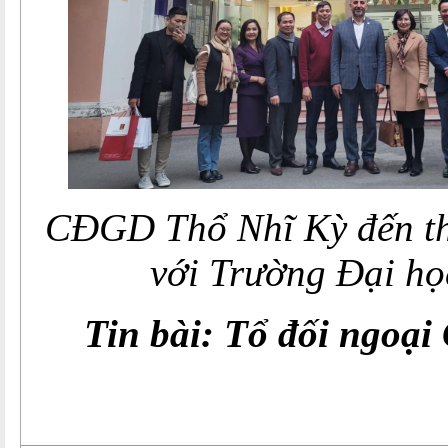
CĐGD Thổ Nhĩ Kỳ đến th
với Trường Đại họ
Tin bài: Tổ đối ngoạ