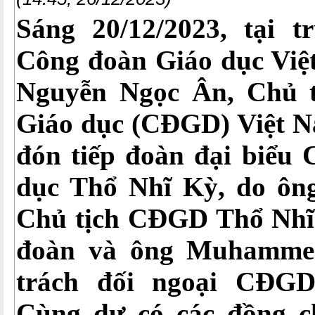
Sáng 20/12/2023, tại 
Công đoàn Giáo dục Việ
Nguyễn Ngọc Ân, Chủ 
Giáo dục (CĐGD) Việt N
đón tiếp đoàn đại biểu
dục Thổ Nhĩ Kỳ, do
ôn
Chủ tịch
CĐGD Thổ Nhĩ 
đoàn và
ô
ng Muhamme
trách đối ngoại CĐG
Cùng dự có các đồng 