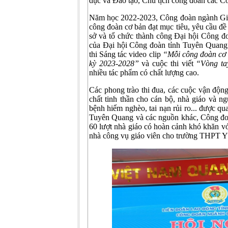
dục và Đào tạo, Chủ tịch công đoàn các C
Năm học 2022-2023, Công đoàn ngành Giáo
công đoàn cơ bản đạt mục tiêu, yêu cầu đề 
sở và tổ chức thành công Đại hội Công đo
của Đại hội Công đoàn tỉnh Tuyên Quang 
thi Sáng tác video clip
“Mỗi công đoàn cơ 
kỳ 2023-2028”
và cuộc thi viết
“Vòng ta
nhiều tác phẩm có chất lượng cao.
Các phong trào thi đua, các cuộc vận động
chất tinh thần cho cán bộ, nhà giáo và 
bệnh hiểm nghèo, tai nạn rủi ro... được q
Tuyên Quang và các nguồn khác, Công đoàn
60 lượt nhà giáo có hoàn cảnh khó khăn với 
nhà công vụ giáo viên cho trường THPT Y