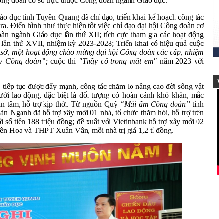
ông đoàn cơ sở trực thuộc Công đoàn ngành Giáo dục.
 dục tỉnh Tuyên Quang đã chỉ đạo, triển khai kế hoạch công tác
ra. Điển hình như thực hiện tốt việc chỉ đạo đại hội Công đoàn cơ
àn ngành Giáo dục lần thứ XII; tích cực tham gia các hoạt động
lần thứ XVII, nhiệm kỳ 2023-2028; Triển khai có hiệu quả cuộc
sở, một hoạt động chào mừng đại hội Công đoàn các cấp, nhiệm
y Công đoàn”;
cuộc thi
"Thầy cô trong mắt em"
năm 2023 với
V
 tiếp tục được đẩy mạnh, công tác chăm lo nâng cao đời sống vật
người lao động, đặc biệt là đối tượng có hoàn cảnh khó khăn, mắc
uan tâm, hỗ trợ kịp thời. Từ nguồn Quỹ
“
Mái ấm Công đoàn
”
tỉnh
 Ngành đã hỗ trợ xây mới 01 nhà, tổ chức thăm hỏi, hỗ trợ trên
số tiền 188 triệu đồng; đề xuất với Vietinbank hỗ trợ xây mới 02
ên Hoa và THPT Xuân Vân, mỗi nhà trị giá 1,2 tỉ đồng.