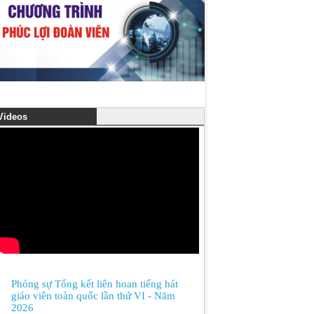
ideos
Phóng sự Tổng kết liên hoan tiếng hát
giáo viên toàn quốc lần thứ VI - Năm
2026