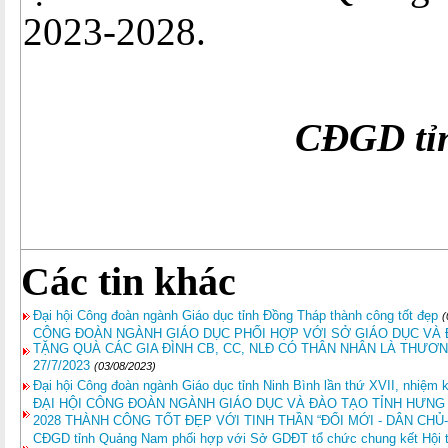
2023-2028.
Ti
CĐGD tỉ
Các tin khác
Đại hội Công đoàn ngành Giáo dục tỉnh Đồng Tháp thành công tốt đẹp
(
CÔNG ĐOÀN NGÀNH GIÁO DỤC PHỐI HỢP VỚI SỞ GIÁO DỤC VÀ 
TẶNG QUÀ CÁC GIA ĐÌNH CB, CC, NLĐ CÓ THÂN NHÂN LÀ THƯƠN
27/7/2023
(03/08/2023)
Đại hội Công đoàn ngành Giáo dục tỉnh Ninh Bình lần thứ XVII, nhiệm 
ĐẠI HỘI CÔNG ĐOÀN NGÀNH GIÁO DỤC VÀ ĐÀO TẠO TỈNH HƯNG Y
2028 THÀNH CÔNG TỐT ĐẸP VỚI TINH THẦN “ĐỔI MỚI - DÂN CHỦ-
CĐGD tỉnh Quảng Nam phối hợp với Sở GDĐT tổ chức chung kết Hội thi