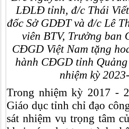
LĐLĐ tỉnh, đ/c Thái Viế
đốc Sở GDĐT và đ/c Lê T
viên BTV, Trưởng ba
CĐGD Việt Nam tặng ho
hành CĐGD tỉnh Quảng 
nhiệm kỳ 2023
Trong nhiệm kỳ 2017 - 
Giáo dục tỉnh chỉ đạo côn
sát nhiệm vụ trọng tâm củ