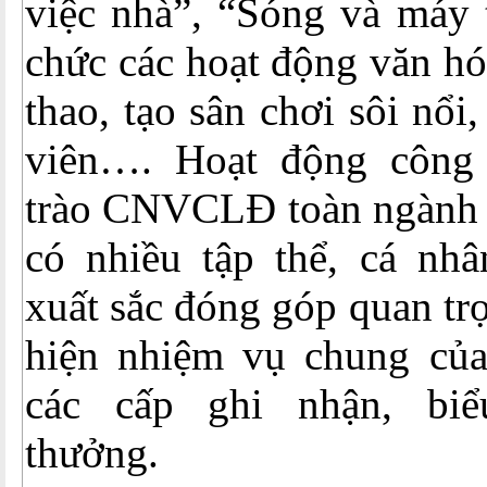
việc nhà”, “Sóng và máy 
chức các hoạt động văn hó
thao, tạo sân chơi sôi nổi
viên…. Hoạt động công
trào CNVCLĐ toàn ngành 
có nhiều tập thể, cá nhâ
xuất sắc đóng góp quan tr
hiện nhiệm vụ chung củ
các cấp ghi nhận, bi
thưởng.