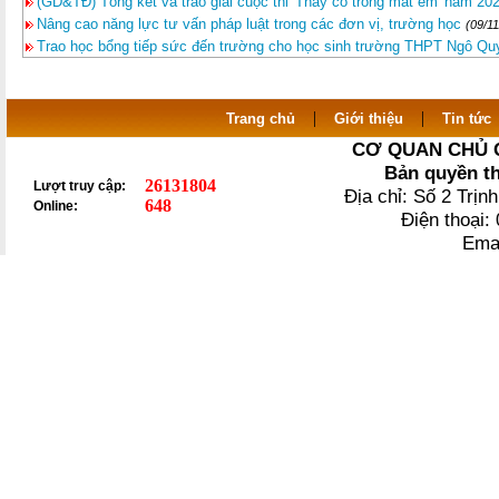
(GD&TĐ) Tổng kết và trao giải cuộc thi 'Thầy cô trong mắt em' năm 20
Nâng cao năng lực tư vấn pháp luật trong các đơn vị, trường học
(09/1
Trao học bổng tiếp sức đến trường cho học sinh trường THPT Ngô Qu
|
|
Trang chủ
Giới thiệu
Tin tức
CƠ QUAN CHỦ 
Bản quyền t
26131804
Lượt truy cập:
Địa chỉ: Số 2 Trị
648
Online:
Điện thoại
Ema