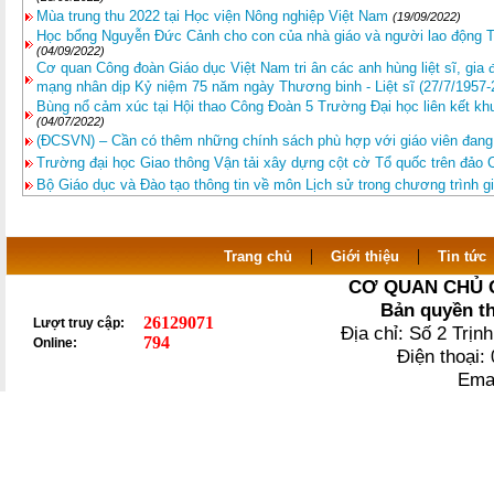
Mùa trung thu 2022 tại Học viện Nông nghiệp Việt Nam
(19/09/2022)
Học bổng Nguyễn Đức Cảnh cho con của nhà giáo và người lao động 
(04/09/2022)
Cơ quan Công đoàn Giáo dục Việt Nam tri ân các anh hùng liệt sĩ, gia
mạng nhân dịp Kỷ niệm 75 năm ngày Thương binh - Liệt sĩ (27/7/1957-
Bùng nổ cảm xúc tại Hội thao Công Đoàn 5 Trường Đại học liên kết k
(04/07/2022)
(ĐCSVN) – Cần có thêm những chính sách phù hợp với giáo viên đang c
Trường đại học Giao thông Vận tải xây dựng cột cờ Tổ quốc trên đảo 
Bộ Giáo dục và Đào tạo thông tin về môn Lịch sử trong chương trình g
|
|
Trang chủ
Giới thiệu
Tin tức
CƠ QUAN CHỦ 
Bản quyền t
26129071
Lượt truy cập:
Địa chỉ: Số 2 Trị
794
Online:
Điện thoại
Ema