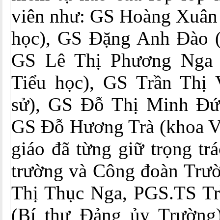
viên như: GS Hoàng Xuân 
học), GS Đặng Anh Đào 
GS Lê Thị Phương Nga 
Tiểu học), GS Trần Thị 
sử), GS Đỗ Thị Minh Đức
GS Đỗ Hương Trà (khoa Vật
giáo đã từng giữ trọng tr
trường và Công đoàn Trườ
Thị Thục Nga, PGS.TS T
(Bí thư Đảng ủy Trường