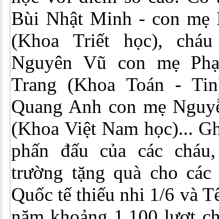
Bùi Nhật Minh - con mẹ
(Khoa Triết học), chá
Nguyên Vũ con mẹ Ph
Trang (Khoa Toán - Tin
Quang Anh con mẹ Nguyễ
(Khoa Việt Nam học)... Gh
phấn đấu của các cháu
trường tặng quà cho các
Quốc tế thiếu nhi 1/6 và T
năm khoảng 1.100 lượt ch