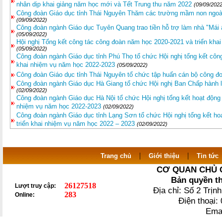
nhân dịp khai giảng năm học mới và Tết Trung thu năm 2022
(09/09/2022
Công đoàn Giáo dục tỉnh Thái Nguyên Thăm các trường mầm non ngoài
(09/09/2022)
Công đoàn ngành Giáo dục Tuyên Quang trao tiền hỗ trợ làm nhà "Má
(05/09/2022)
Hội nghị Tổng kết công tác công đoàn năm học 2020-2021 và triển kha
(05/09/2022)
Công đoàn ngành Giáo dục tỉnh Phú Thọ tổ chức Hội nghị tổng kết công
khai nhiệm vụ năm học 2022-2023
(05/09/2022)
Công đoàn Giáo dục tỉnh Thái Nguyên tổ chức tập huấn cán bộ công 
Công đoàn ngành Giáo dục Hà Giang tổ chức Hội nghị Ban Chấp hành l
(02/09/2022)
Công đoàn ngành Giáo dục Hà Nội tổ chức Hội nghị tổng kết hoạt động
nhiệm vụ năm học 2022-2023
(02/09/2022)
Công đoàn ngành Giáo dục tỉnh Lạng Sơn tổ chức Hội nghị tổng kết h
triển khai nhiệm vụ năm học 2022 – 2023
(02/09/2022)
|
|
Trang chủ
Giới thiệu
Tin tức
CƠ QUAN CHỦ 
Bản quyền t
26127518
Lượt truy cập:
Địa chỉ: Số 2 Trị
283
Online:
Điện thoại
Ema