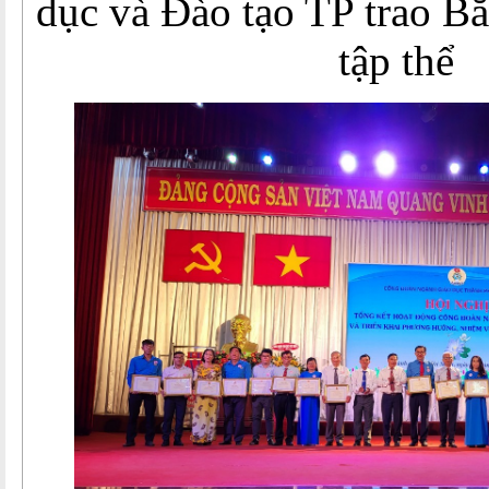
dục và Đào tạo TP trao B
tập thể