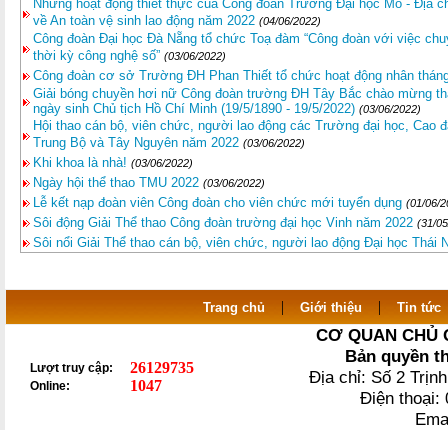
Những hoạt động thiết thực của Công đoàn Trường Đại học Mỏ - Địa c
về An toàn vệ sinh lao động năm 2022
(04/06/2022)
Công đoàn Đại học Đà Nẵng tổ chức Toạ đàm “Công đoàn với việc chuy
thời kỳ công nghệ số”
(03/06/2022)
Công đoàn cơ sở Trường ĐH Phan Thiết tổ chức hoạt động nhân thán
Giải bóng chuyền hơi nữ Công đoàn trường ĐH Tây Bắc chào mừng t
ngày sinh Chủ tịch Hồ Chí Minh (19/5/1890 - 19/5/2022)
(03/06/2022)
Hội thao cán bộ, viên chức, người lao động các Trường đại học, Cao
Trung Bộ và Tây Nguyên năm 2022
(03/06/2022)
Khi khoa là nhà!
(03/06/2022)
Ngày hội thể thao TMU 2022
(03/06/2022)
Lễ kết nạp đoàn viên Công đoàn cho viên chức mới tuyển dụng
(01/06/2
Sôi động Giải Thể thao Công đoàn trường đại học Vinh năm 2022
(31/05
Sôi nổi Giải Thể thao cán bộ, viên chức, người lao động Đại học Thá
|
|
Trang chủ
Giới thiệu
Tin tức
CƠ QUAN CHỦ 
Bản quyền t
26129735
Lượt truy cập:
Địa chỉ: Số 2 Trị
1047
Online:
Điện thoại
Ema