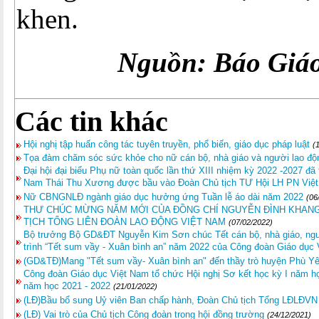
khen.
Nguồn: Báo Giáo
Các tin khác
Hội nghị tập huấn công tác tuyên truyền, phổ biến, giáo dục pháp luật
(
Tọa đàm chăm sóc sức khỏe cho nữ cán bộ, nhà giáo và người lao độ
Đại hội đại biểu Phụ nữ toàn quốc lần thứ XIII nhiệm kỳ 2022 -2027 đã
Nam Thái Thu Xương được bầu vào Đoàn Chủ tịch TƯ Hội LH PN Việ
Nữ CBNGNLĐ ngành giáo dục hưởng ứng Tuần lễ áo dài năm 2022
(06
THƯ CHÚC MỪNG NĂM MỚI CỦA ĐỒNG CHÍ NGUYỄN ĐÌNH KHANG
TỊCH TỔNG LIÊN ĐOÀN LAO ĐỘNG VIỆT NAM
(07/02/2022)
Bộ trưởng Bộ GD&ĐT Nguyễn Kim Sơn chúc Tết cán bộ, nhà giáo, ngư
trình “Tết sum vầy - Xuân bình an” năm 2022 của Công đoàn Giáo dục
(GD&TĐ)Mang "Tết sum vầy- Xuân bình an" đến thầy trò huyện Phù Y
Công đoàn Giáo dục Việt Nam tổ chức Hội nghị Sơ kết học kỳ I năm học
năm học 2021 - 2022
(21/01/2022)
(LĐ)Bầu bổ sung Uỷ viên Ban chấp hành, Đoàn Chủ tịch Tổng LĐLĐVN
(LĐ) Vai trò của Chủ tịch Công đoàn trong hội đồng trường
(24/12/2021)