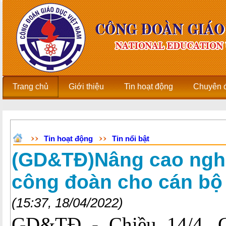
Trang chủ
Giới thiệu
Tin hoạt động
Chuyên 
Tin hoạt động
Tin nổi bật
(GD&TĐ)Nâng cao nghi
công đoàn cho cán bộ
(15:37, 18/04/2022)
GD&TĐ - Chiều 14/4, 