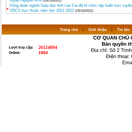
huyện nguyên bình
(05/10/2021)
Công đoàn ngành Giáo dục tỉnh Lào Cai đã tổ chức tập huấn trực tuyế
CĐCS trực thuộc năm học 2021-2022
(05/10/2021)
|
|
Trang chủ
Giới thiệu
Tin tức
CƠ QUAN CHỦ 
Bản quyền t
26124694
Lượt truy cập:
Địa chỉ: Số 2 Trị
1804
Online:
Điện thoại
Ema