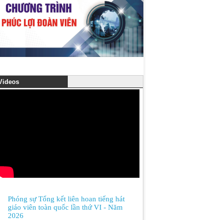
ideos
Phóng sự Tổng kết liên hoan tiếng hát
giáo viên toàn quốc lần thứ VI - Năm
2026