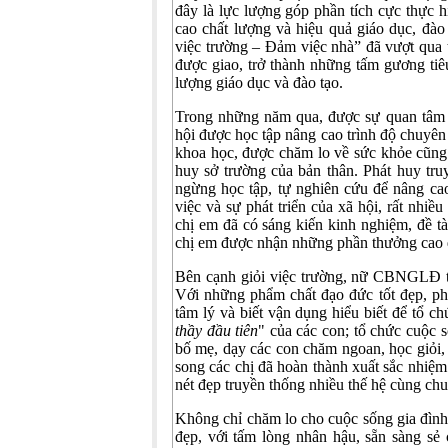
đây là lực lượng góp phần tích cực thực h
cao chất lượng và hiệu quả giáo dục, đào
việc trường – Đảm việc nhà” đã vượt qua 
được giao, trở thành những tấm gương tiê
lượng giáo dục và đào tạo.
Trong những năm qua, được sự quan tâm củ
hội được học tập nâng cao trình độ chuyên
khoa học, được chăm lo về sức khỏe cũng
huy sở trường của bản thân. Phát huy t
ngừng học tập, tự nghiên cứu để nâng ca
việc và sự phát triển của xã hội, rất nhiê
chị em đã có sáng kiến kinh nghiệm, đề tài n
chị em được nhận những phần thưởng cao qu
Bên cạnh giỏi việc trường, nữ CBNGLĐ t
Với những phẩm chất đạo đức tốt đẹp, ph
tâm lý và biết vận dụng hiểu biết để tổ chứ
thầy đầu tiên
" của các con; tổ chức cuộc 
bố mẹ, dạy các con chăm ngoan, học giỏi, 
song các chị đã hoàn thành xuất sắc nhiệ
nét đẹp truyền thống nhiều thế hệ cùng ch
Không chỉ chăm lo cho cuộc sống gia đình 
đẹp, với tấm lòng nhân hậu, sẵn sàng sẻ