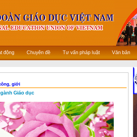
ạt động
Chuyên đề
Tư vấn pháp luật
Văn bản
ông, giới
ngành Giáo dục