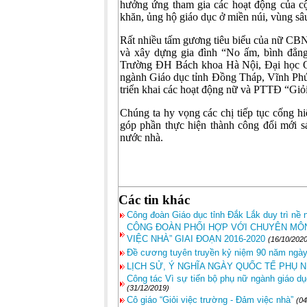
hưởng ứng tham gia các hoạt động của
khăn, ủng hộ giáo dục ở miền núi, vùng sâ
Rất nhiều tấm gương tiêu biểu của nữ CBN
và xây dựng gia đình “No ấm, bình đẳn
Trường ĐH Bách khoa Hà Nội, Đại học
ngành Giáo dục tỉnh Đồng Tháp, Vĩnh Phúc
triển khai các hoạt động nữ và PTTĐ “Giỏi
Chúng ta hy vọng các chị tiếp tục cống h
góp phần thực hiện thành công đổi mới s
nước nhà.
Các tin khác
Công đoàn Giáo dục tỉnh Đắk Lắk duy trì nề 
CÔNG ĐOÀN PHỐI HỢP VỚI CHUYÊN MÔN
VIỆC NHÀ” GIAI ĐOẠN 2016-2020
(16/10/2020
Đề cương tuyên truyền kỷ niệm 90 năm ngày 
LỊCH SỬ, Ý NGHĨA NGÀY QUỐC TẾ PHỤ N
Công tác Vì sự tiến bộ phụ nữ ngành giáo dụ
(31/12/2019)
Cô giáo “Giỏi việc trường - Đảm việc nhà”
(04