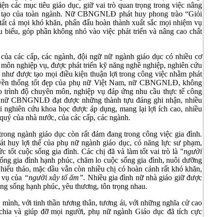
iện các mục tiêu giáo dục, giữ vai trò quan trọng trong việc nâng
 tạo của toàn ngành. Nữ CBNGNLĐ phát huy phong trào “Giỏi
tất cả mọi khó khăn, phấn đấu hoàn thành xuất sắc mọi nhiệm vụ
u biểu, góp phần không nhỏ vào việc phát triển và nâng cao chất
a các cấp, các ngành, đội ngữ nữ ngành giáo dục có nhiều cơ
 môn nghiệp vụ, được phát triển kỹ năng nghề nghiệp, nghiên cứu
 như được tạo mọi điều kiện thuận lợi trong công việc nhằm phát
ruyền thống tốt đẹp của phụ nữ Việt Nam, nữ CBNGNLĐ, không
o trình độ chuyên môn, nghiệp vụ đáp ứng nhu cầu thực tế công
̀u nữ CBNGNLĐ đạt được những thành tựu đáng ghi nhận, nhiều
ghiên cứu khoa học được áp dụng, mang lại lợi ích cao, nhiều
ý của nhà nước, của các cấp, các ngành.
rong ngành giáo dục còn rất đảm đang trong công việc gia đình.
át huy lợi thế của phụ nữ ngành giáo dục, có năng lực sư phạm,
c tốt cuộc sống gia đình. Các chị đã và làm tốt vai trò là "
người
sống gia đình hạnh phúc, chăm lo cuộc sống gia đình, nuôi dưỡng
hiếu thảo, mặc dầu vẫn còn nhiều chị có hoàn cảnh rất khó khăn,
m vụ của
“người xây tổ ấm”.
Nhiều gia đình nữ nhà giáo giữ được
ung sống hạnh phúc, yêu thương, tôn trọng nhau.
mình, với tinh thần tương thân, tương ái, với những nghĩa cử cao
 chia và giúp đỡ mọi người, phụ nữ ngành Giáo dục đã tích cực