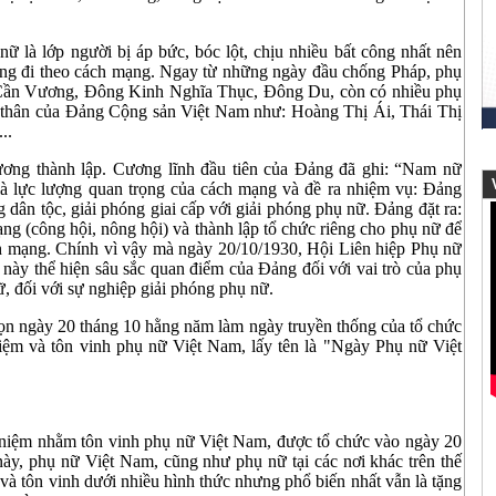
ữ là lớp người bị áp bức, bóc lột, chịu nhiều bất công nhất nên
sàng đi theo cách mạng. Ngay từ những ngày đầu chống Pháp, phụ
 Cần Vương, Đông Kinh Nghĩa Thục, Đông Du, còn có nhiều phụ
ền thân của Đảng Cộng sản Việt Nam như: Hoàng Thị Ái, Thái Thị
..
ng thành lập. Cương lĩnh đầu tiên của Đảng đã ghi: “Nam nữ
V
à lực lượng quan trọng của cách mạng và đề ra nhiệm vụ: Đảng
g dân tộc, giải phóng giai cấp với giải phóng phụ nữ. Đảng đặt ra:
ng (công hội, nông hội) và thành lập tổ chức riêng cho phụ nữ để
ch mạng. Chính vì vậy mà ngày 20/10/1930, Hội Liên hiệp Phụ nữ
ử này thể hiện sâu sắc quan điểm của Đảng đối với vai trò của phụ
, đối với sự nghiệp giải phóng phụ nữ.
ọn ngày 20 tháng 10 hằng năm làm ngày truyền thống của tổ chức
niệm và tôn vinh phụ nữ Việt Nam, lấy tên là "Ngày Phụ nữ Việt
niệm nhằm tôn vinh phụ nữ Việt Nam, được tổ chức vào ngày 20
ày, phụ nữ Việt Nam, cũng như phụ nữ tại các nơi khác trên thế
 và tôn vinh dưới nhiều hình thức nhưng phổ biến nhất vẫn là tặng