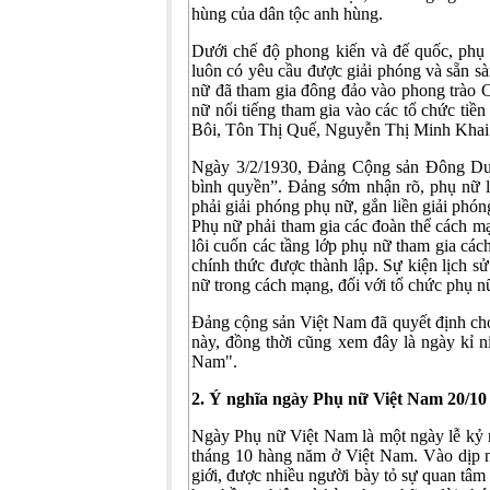
hùng của dân tộc anh hùng.
Dưới chế độ phong kiến và đế quốc, phụ n
luôn có yêu cầu được giải phóng và sẵn 
nữ đã tham gia đông đảo vào phong trào
nữ nổi tiếng tham gia vào các tổ chức ti
Bôi, Tôn Thị Quế, Nguyễn Thị Minh Khai.
Ngày 3/2/1930, Đảng Cộng sản Đông Dươ
bình quyền”. Đảng sớm nhận rõ, phụ nữ l
phải giải phóng phụ nữ, gắn liền giải phón
Phụ nữ phải tham gia các đoàn thể cách mạ
lôi cuốn các tầng lớp phụ nữ tham gia cá
chính thức được thành lập. Sự kiện lịch s
nữ trong cách mạng, đối với tổ chức phụ nữ
Đảng cộng sản Việt Nam đã quyết định ch
này, đồng thời cũng xem đây là ngày kỉ 
Nam".
2. Ý nghĩa ngày Phụ nữ Việt Nam 20/10
Ngày Phụ nữ Việt Nam là một ngày lễ kỷ 
tháng 10 hàng năm ở Việt Nam. Vào dịp n
giới, được nhiều người bày tỏ sự quan tâm