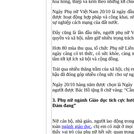
hoa hồng, thiệp và kèm theo những lời chú
Ngày Phụ nữ Việt Nam 20/10 là ngày đầu 
được hoạt động hợp pháp và công khai, n
sự nghiệp cách mạng của đất nước.
Đây cũng là lần đầu tiên, người phụ nữ 
quyền và xã hội, nắm giữ nhiều trọng trác
Hơn 80 mùa thu qua, tổ chức Phụ nữ Liên
ngày càng có tri thức, có sức khỏe, càng 
tâm tới lợi ích xã hội và cộng đồng.
Trải qua nhiều thăng trầm của xã hội, chị e
hậu đã đóng góp nhiều công sức cho sự ngh
Ngày 20/10 hàng năm được chọn là Ngày P
người được Bác Hồ tặng 8 chữ vàng: “Cần
3.
Phụ nữ ngành
G
iáo dục
tích cực hưở
Đảm đang”
Nữ cán bộ, nhà giáo, người lao động tr
toàn
ngành giáo dục
, chị em có mặt ở mọi 
thấy vai trò của phụ nữ hết sức quan trọng