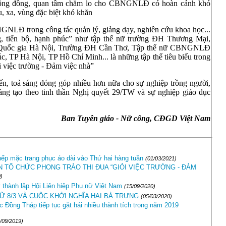
 cộng đồng, quan tâm chăm lo cho CBNGNLĐ có hoàn cảnh khó
u, xa, vùng đặc biệt khó khăn
GNLĐ trong công tác quản lý, giảng dạy, nghiên cứu khoa học...
g, tiến bộ, hạnh phúc” như tập thể nữ trường ĐH Thương Mại,
 Quốc gia Hà Nội, Trường ĐH Cần Thơ, Tập thể nữ CBNGNLĐ
, TP Hà Nội, TP Hồ Chí Minh... là những tập thể tiêu biểu trong
 việc trường - Đảm việc nhà”
iến, toả sáng đóng góp nhiều hơn nữa cho sự nghiệp trồng người,
áng tạo theo tinh thần Nghị quyết 29/TW và sự nghiệp giáo dục
Ban Tuyên giáo - Nữ công, CĐGD Việt Nam
nếp mặc trang phục áo dài vào Thứ hai hàng tuần
(01/03/2021)
 TỔ CHỨC PHONG TRÀO THI ĐUA “GIỎI VIỆC TRƯỜNG - ĐẢM
)
thành lập Hội Liên hiệp Phụ nữ Việt Nam
(15/09/2020)
Ữ 8/3 VÀ CUỘC KHỞI NGHĨA HAI BÀ TRƯNG
(05/03/2020)
c Đồng Tháp tiếp tục gặt hái nhiều thành tích trong năm 2019
/09/2019)