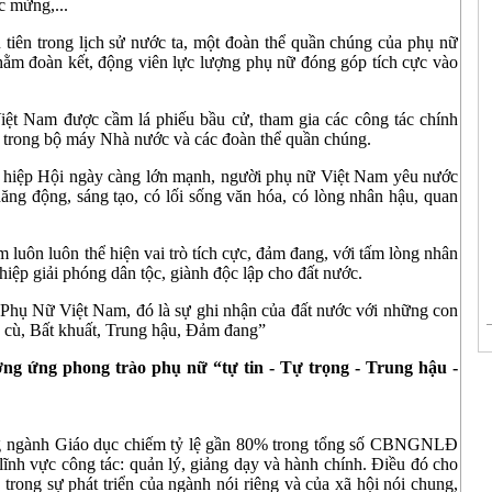
c mừng,...
tiên trong lịch sử nước ta, một đoàn thể quần chúng của phụ nữ
hằm đoàn kết, động viên lực lượng phụ nữ đóng góp tích cực vào
Việt Nam được cầm lá phiếu bầu cử, tham gia các công tác chính
h trong bộ máy Nhà nước và các đoàn thể quần chúng.
 hiệp Hội ngày càng lớn mạnh, người phụ nữ Việt Nam yêu nước
năng động, sáng tạo, có lối sống văn hóa, có lòng nhân hậu, quan
m luôn luôn thể hiện vai trò tích cực, đảm đang, với tấm lòng nhân
iệp giải phóng dân tộc, giành độc lập cho đất nước.
hụ Nữ Việt Nam, đó là sự ghi nhận của đất nước với những con
 cù, Bất khuất, Trung hậu, Đảm đang”
ng ứng phong trào phụ nữ “tự tin - Tự trọng - Trung hậu -
ong ngành Giáo dục chiếm tỷ lệ gần 80% trong tổng số CBNGNLĐ
lĩnh vực công tác: quản lý, giảng dạy và hành chính. Điều đó cho
 trong sự phát triển của ngành nói riêng và của xã hội nói chung,