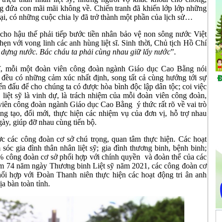
đứa con mãi mãi không về. Chiến tranh đã khiến lớp lớp những
 lại, có những cuộc chia ly đã trở thành một phần của lịch sử…
 cho hậu thế phải tiếp bước tiền nhân bảo vệ non sông nước Việt
hẹn với vong linh các anh hùng liệt sĩ. Sinh thời, Chủ tịch Hồ Chí
 dựng nước. Bác cháu ta phải cùng nhau giữ lấy nước
”.
sĩ, mỗi một đoàn viên công đoàn ngành Giáo dục Cao Bằng nói
 đều có những cảm xúc nhất định, song tất cả cùng hướng tới sự
ến đấu để cho chúng ta có được hòa bình độc lập dân tộc; coi việc
liệt sỹ là vinh dự, là trách nhiệm của mỗi đoàn viên công đoàn,
viên công đoàn ngành Giáo dục Cao Bằng ý thức rất rõ về vai trò
ng tạo, đổi mới, thực hiện các nhiệm vụ của đơn vị, hỗ trợ nhau
ày, giúp đỡ nhau cùng tiến bộ.
ợc các công đoàn cơ sở chú trọng, quan tâm thực hiện. Các hoạt
sóc gia đình thân nhân liệt sỹ; gia đình thương binh, bệnh binh;
% công đoàn cơ sở phối hợp với chính quyền và đoàn thể của các
iệm 74 năm ngày Thương binh Liệt sỹ năm 2021, các công đoàn cơ
hối hợp với Đoàn Thanh niên thực hiện các hoạt động tri ân anh
địa bàn toàn tỉnh.