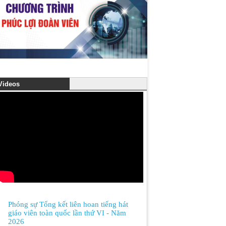
ideos
Phóng sự Tổng kết liên hoan tiếng hát
giáo viên toàn quốc lần thứ VI - Năm
2026