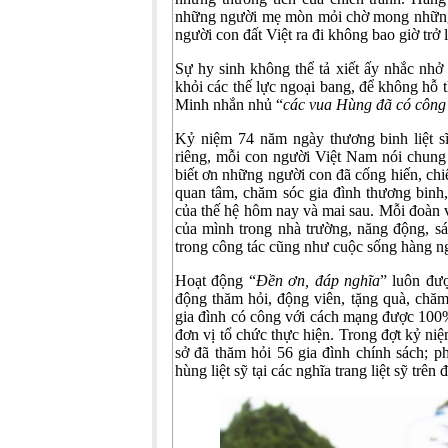
những người mẹ mòn mỏi chờ mong những 
người con đất Việt ra đi không bao giờ trở
Sự hy sinh không thể tả xiết ấy nhắc nhở
khỏi các thế lực ngoại bang, để không hỗ t
Minh nhắn nhủ “
các vua Hùng đã có công
Kỷ niệm 74 năm ngày thương binh liệt 
riêng, mỗi con người Việt Nam nói chung
biết ơn những người con đã cống hiến, chi
quan tâm, chăm sóc gia đình thương binh, 
của thế hệ hôm nay và mai sau. Mỗi đoàn 
của mình trong nhà trường, năng động, sá
trong công tác cũng như cuộc sống hàng ng
Hoạt động “
Đền ơn, đáp nghĩa
” luôn đư
động thăm hỏi, động viên, tặng quà, chăm 
gia đình có công với cách mạng được 100
đơn vị tổ chức thực hiện. Trong đợt kỷ n
sở đã thăm hỏi 56 gia đình chính sách; p
hùng liệt sỹ tại các nghĩa trang liệt sỹ trên 