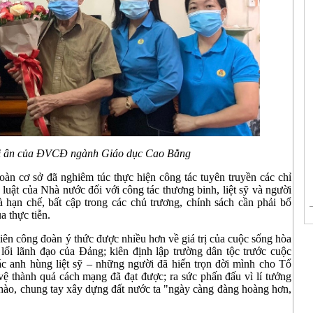
tri ân của ĐVCĐ ngành Giáo dục Cao Bằng
oàn cơ sở đã nghiêm túc thực hiện công tác tuyên truyền các chỉ
 luật của Nhà nước đối với công tác thương binh, liệt sỹ và người
 hạn chế, bất cập trong các chủ trương, chính sách cần phải bổ
a thực tiễn.
viên công đoàn ý thức được nhiều hơn về giá trị của cuộc sống hòa
lối lãnh đạo của Đảng; kiên định lập trường dân tộc trước cuộc
ác anh hùng liệt sỹ – những ng­ười đã hiến trọn đời mình cho Tổ
ệ thành quả cách mạng đã đạt được; ra sức phấn đấu vì lí tưởng
hào, chung tay xây dựng đất n­ước ta "ngày càng đàng hoàng hơn,