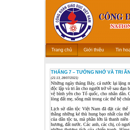
Trang chủ
Giới thiệu
Tin ho
THÁNG 7 – TƯỞNG NHỚ VÀ TRI Â
(21:13, 28/07/2021)
Những ngày tháng Bảy, cả nước lại lặng mì
độc lập và tri ân cho người trở về sau đạn
vệ bình yên cho Tổ quốc, cho nhân dân. C
lòng đất mẹ, sống mãi trong các thế hệ chú
Lịch sử dân tộc Việt Nam đã đặt các thế h
thắng những kẻ thù hung bạo nhất của thế
của dân tộc ta, mà phần lớn là thanh niê
hương, đất nước. Các anh, các chị, có ngư
những thương tích của chiến tranh. Hàng