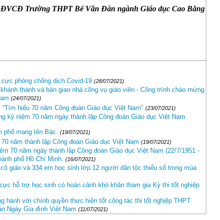
ên – ĐVCĐ Trường THPT Bế Văn Đàn ngành Giáo dục Cao Bằng
 cực phòng chống dịch Covid-19
(28/07/2021)
 khánh thành và bàn giao nhà công vụ giáo viên - Công trình chào mừng
Nam
(24/07/2021)
i “Tìm hiểu 70 năm Công đoàn Giáo dục Việt Nam"
(23/07/2021)
ng kỷ niệm 70 năm ngày thành lập Công đoàn Giáo dục Việt Nam
h phố mang tên Bác.
(19/07/2021)
 70 năm thành lập Công đoàn Giáo dục Việt Nam
(19/07/2021)
ệm 70 năm ngày thành lập Công đoàn Giáo dục Việt Nam (22/7/1951 -
hành phố Hồ Chí Minh.
(16/07/2021)
cô giáo và 334 em học sinh lớp 12 người dân tộc thiểu số trong mùa
cực hỗ trợ học sinh có hoàn cảnh khó khăn tham gia Kỳ thi tốt nghiệp
 hành với chính quyền thực hiện tốt công tác thi tốt nghiệp THPT
hân Ngày Gia đình Việt Nam
(11/07/2021)