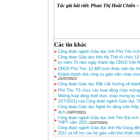
Tác giả bài viết: Phan Thị Hoài Chi
Các tin khác
Công đoàn ngành Giáo dục tỉnh Phú Yên tích
Công đoàn Giáo dục tỉnh Hà Tĩnh tổ chức Lễ
kỷ niệm 70 năm ngày thành lập CĐGD Việt 
CĐGD Phú Thọ: 12.480 lượt đoàn viên dự th
Khánh thành nhà công vụ giáo viên chào mừ
(21/07/2021)
Công đoàn Giáo dục Đắk Lắk hướng về thàn
Phú Thọ: Tổ chức các hoạt động chào mừng
Những hoạt động thiết thực chào mừng kỷ ni
22/7/2021) của Công đoàn ngành Giáo dục T
Công đoàn Giáo dục Nghệ An động viên thầy 
dịch
(16/07/2021)
Công đoàn ngành Giáo dục tỉnh Yên Bái tích 
THPT năm 2021
(11/07/2021)
Công đoàn ngành Giáo dục tỉnh Hà Giang đồng
2021 và hỗ trợ cán bộ giáo viên khó khăn n