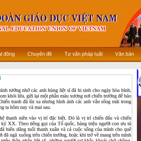
ạt động
Chuyên đề
Tư vấn pháp luật
Văn bản
N
nh tưởng nhớ các anh hùng liệt sĩ đã hi sinh cho ngày hòa bình,
 bom khói lửa, gửi lại một phần máu xương nơi chiến trường để bảo
hiến tranh đã lùi xa nhưng hình ảnh các anh vẫn sống mãi trong
ng ta hôm nay và mai sau.
ệ thanh niên vào vị trí đặc biệt. Đó là vị trí chiến đấu và chiến
 kỷ XX. Theo tiếng gọi của Tổ quốc, hàng triệu người con ưu tú
n đã hiến dâng tuổi thanh xuân và cả cuộc sống của mình cho quê
ời đã ngã xuống trên chiến trường, hoặc khi trở về mang trên mình
 triệu thân nhân liệt sỹ, những người vợ khắc khoải chờ chồng,