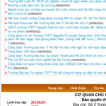
Trường ĐH Luật TP. HCM xét nghiệm covid-19 ngẫu nhiên cho đoàn viê
thường xuyên làm việc tại trường
(08/06/2021)
Ngành Giáo dục và Đào tạo huyện Gia Lâm, thành phố Hà Nội cùng chí
dịch Covid-19
(22/05/2021)
Hội thao truyền thống Công đoàn trường ĐH Sư phạm TP. Hồ Chí Min
Hội nghị Khoa học Nữ Trường Đại học Y Hà Nội lần thứ X
(03/05/2021)
CĐCS trường THPT Nguyễn Huệ tổ chức sinh hoạt chuyên đề: “đồng hà
xử sư phạm
(03/05/2021)
Công đoàn cơ sở Trường THPT Nguyễn Du huyện Sông Hinh, tỉnh Phú 
niệm 46 năm Ngày Giải phóng Miền Nam, thống nhất đất nước ( 30/4/19
5
(09/04/2021)
Công đoàn Trường Đại học Y Hà Nội tổ chức Hội nghị Sơ kết hoạt độn
Công đoàn Việt Nam
(03/04/2021)
Công đoàn Trường Đại học Sư phạm Thành phố Hồ Chí Minh tổ chức 
Phụ nữ 8/3 và cuộc khởi nghĩa Hai Bà Trưng
(15/03/2021)
Công đoàn Cơ quan Công đoàn Giáo dục (CĐGD) Việt Nam tổ chức cá
8/3
(09/03/2021)
Trường Đại học Sư phạm TDTT Hà Nội công bố trang tin điện tử mới
(
|
|
Trang chủ
Giới thiệu
Tin tức
CƠ QUAN CHỦ 
Bản quyền t
26136267
Lượt truy cập:
Địa chỉ: Số 2 Trị