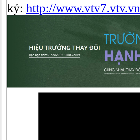
ký:
http://www.vtv7.vtv.v