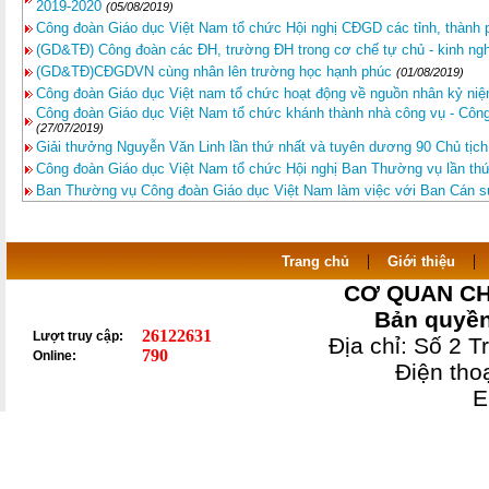
2019-2020
(05/08/2019)
Công đoàn Giáo dục Việt Nam tổ chức Hội nghị CĐGD các tỉnh, thành 
(GD&TĐ) Công đoàn các ĐH, trường ĐH trong cơ chế tự chủ - kinh ngh
(GD&TĐ)CĐGDVN cùng nhân lên trường học hạnh phúc
(01/08/2019)
Công đoàn Giáo dục Việt nam tổ chức hoạt động về nguồn nhân kỷ niệ
Công đoàn Giáo dục Việt Nam tổ chức khánh thành nhà công vụ - Côn
(27/07/2019)
Giải thưởng Nguyễn Văn Linh lần thứ nhất và tuyên dương 90 Chủ tịc
Công đoàn Giáo dục Việt Nam tổ chức Hội nghị Ban Thường vụ lần thứ
Ban Thường vụ Công đoàn Giáo dục Việt Nam làm việc với Ban Cán s
|
Trang chủ
Giới thiệu
CƠ QUAN CH
Bản quyền
26122631
Lượt truy cập:
Địa chỉ: Số 2 
790
Online:
Điện th
E