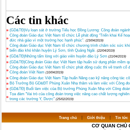
Các tin khác
(GD&TĐ)Vụ loạn sát ở trường Tiểu học Đồng Lương: Công đoàn ngành
Công đoàn Giáo dục Việt Nam tổ chức Lễ phát động “Triển khai Kế ho
đức nhà giáo vì một trường học hạnh phúc”.
(23/04/2019)
Công đoàn Giáo dục Việt Nam tổ chức chương trình chăm sóc sức khỏe
biển đảo khó khăn huyện Lý Sơn, tỉnh Quảng Ngãi.
(22/04/2019)
(GD&TĐ)Những tấm lòng với giáo viên huyện đảo Lý Sơn
(21/04/2019)
(GD&TĐ)Công đoàn Giáo dục Việt Nam tập huấn sử dụng phần mềm quả
Công đoàn Giáo dục Việt Nam tổ chức phát động cuộc thi vẽ tranh cổ
Công đoàn Việt Nam
(10/04/2019)
Công đoàn Giáo dục Việt Nam Tập huấn Nâng cao kỹ năng công tác c
Bộ Trưởng Bộ GD&ĐT Phùng Xuân Nhạ thăm và làm việc với Công đo
(GD&TĐ) Buổi làm việc của Bộ trưởng Phùng Xuân Nhạ với Công đoàn
Tọa đàm ''Vai trò của công đoàn trong việc nâng cao chất lượng nghiê
trong các trường Y, Dược''
(25/02/2019)
|
|
Trang chủ
Giới thiệu
Tin tức
CƠ QUAN CHỦ 