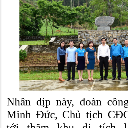
Nhân dịp này, đoàn côn
Minh Đức, Chủ tịch CĐ
tới thăm khu di tích 