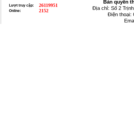
Bản quyền t
26119951
Lượt truy cập:
Địa chỉ: Số 2 Trị
2152
Online:
Điện thoại
Ema