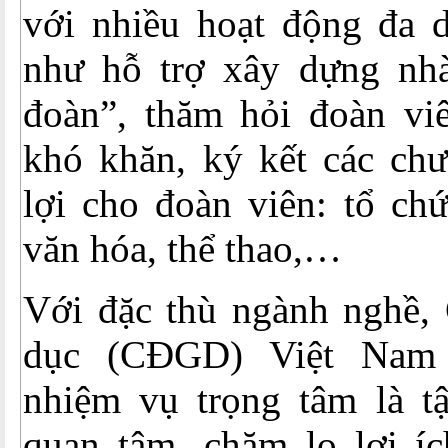
với nhiều hoạt động đa 
như hỗ trợ xây dựng nh
đoàn”, thăm hỏi đoàn vi
khó khăn, ký kết các chư
lợi cho đoàn viên: tổ ch
văn hóa, thể thao,…
Với đặc thù ngành nghề,
dục (CĐGD) Việt Nam 
nhiệm vụ trọng tâm là tậ
quan tâm, chăm lo lợi íc