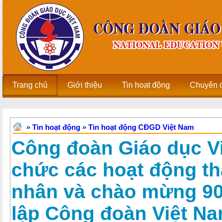
Trang chủ
Giới thiệu
Tin hoạt động
Chuyên 
»
Tin hoạt động
»
Tin hoạt động CĐGD Việt Nam
Công đoàn Giáo dục V
chức các hoạt động t
nhân và chào mừng 9
lập Công đoàn Việt N