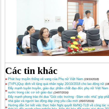
Các tin khác
Phát huy truyền thống vẻ vang của Phụ nữ Việt Nam
(19/10/2018)
(TVPL)Quy định về tặng quà nhân ngày 20/10/2018 cho lao động nữ
(18
Đẩy mạnh tuyên truyền, giáo dục phẩm chất đạo đức phụ nữ Việt Nam t
nước trong các cơ sở giáo dục
(14/07/2016)
Đẩy mạnh phong trào thi đua “Giỏi việc trường - Đảm việc nhà” góp ph
nhà giáo và người lao động đáp ứng yêu cầu mới
(05/07/2016)
Hướng dẫn Sơ kết việc thực hiện Nghị quyết 6b/NQ-TLĐ về công tác v
thời kỳ đẩy mạnh công nghiệp hóa, hiện đại hóa đất nước giai đoạn 20