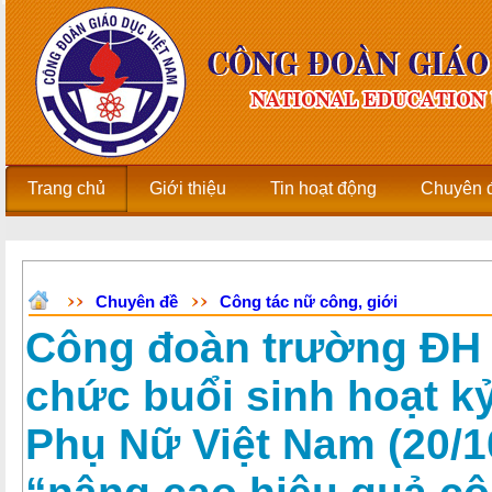
Trang chủ
Giới thiệu
Tin hoạt động
Chuyên 
Chuyên đề
Công tác nữ công, giới
Công đoàn trường ĐH 
chức buổi sinh hoạt k
Phụ Nữ Việt Nam (20/1