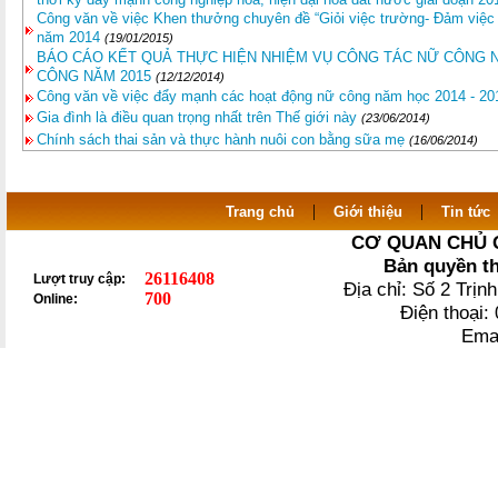
Công văn về việc Khen thưởng chuyên đề “Giỏi việc trường- Đảm việc
năm 2014
(19/01/2015)
BÁO CÁO KẾT QUẢ THỰC HIỆN NHIỆM VỤ CÔNG TÁC NỮ CÔNG 
CÔNG NĂM 2015
(12/12/2014)
Công văn về việc đẩy mạnh các hoạt động nữ công năm học 2014 - 2
Gia đình là điều quan trọng nhất trên Thế giới này
(23/06/2014)
Chính sách thai sản và thực hành nuôi con bằng sữa mẹ
(16/06/2014)
|
|
Trang chủ
Giới thiệu
Tin tức
CƠ QUAN CHỦ 
Bản quyền t
26116408
Lượt truy cập:
Địa chỉ: Số 2 Trị
700
Online:
Điện thoại
Ema