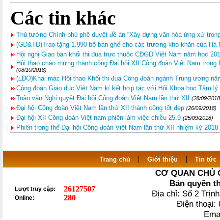
Các tin khác
Thủ tướng Chính phủ phê duyệt đề án “Xây dựng văn hóa ứng xử trong
(GD&TĐ)Trao tặng 1.990 bộ bàn ghế cho các trường khó khăn của Hà 
Hội nghị Giao ban khối thi đua trực thuộc CĐGD Việt Nam năm học 20
Hội thao chào mừng thành công Đại hội XII Công đoàn Việt Nam trong
(08/10/2018)
(LĐO)Khai mạc Hội thao Khối thi đua Công đoàn ngành Trung ương nă
Công đoàn Giáo dục Việt Nam kí kết hợp tác với Hội Khoa học Tâm lý
Toàn văn Nghị quyết Đại hội Công đoàn Việt Nam lần thứ XII
(28/09/2018
Đại hội Công đoàn Việt Nam lần thứ XII thành công tốt đẹp
(26/09/2018)
Đại hội XII Công đoàn Việt nam phiên làm việc chiều 25.9
(25/09/2018)
Phiên trọng thể Đại hội Công đoàn Việt Nam lần thứ XII nhiệm kỳ 2018
|
|
Trang chủ
Giới thiệu
Tin tức
CƠ QUAN CHỦ 
Bản quyền t
26127507
Lượt truy cập:
Địa chỉ: Số 2 Trị
280
Online:
Điện thoại
Ema