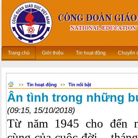
Trang chủ
Giới thiệu
Tin hoạt động
Chuyên 
Tin hoạt động
Tin nổi bật
Ân tình trong những b
(09:15, 15/10/2018)
Từ năm 1945 cho đến 
cùng của cuộc đời – thán