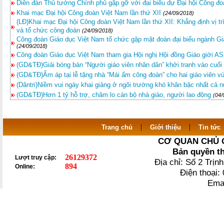
Diễn đàn Thủ tướng Chính phủ gặp gỡ với đại biểu dự Đại hội Công đo
Khai mạc Đại hội Công đoàn Việt Nam lần thứ XII
(24/09/2018)
(LĐ)Khai mạc Đại hội Công đoàn Việt Nam lần thứ XII: Khẳng định vị trí
và tổ chức công đoàn
(24/09/2018)
Công đoàn Giáo dục Việt Nam tổ chức gặp mặt đoàn đại biểu ngành Gi
(24/09/2018)
Công đoàn Giáo dục Việt Nam tham gia Hội nghị Hội đồng Giáo giới A
(GD&TĐ)Giải bóng bàn “Người giáo viên nhân dân” khởi tranh vào cuối
(GD&TĐ)Ấm áp tại lễ tặng nhà “Mái ấm công đoàn” cho hai giáo viên 
(Dântri)Niềm vui ngày khai giảng ở ngôi trường khó khăn bậc nhất cả 
(GD&TĐ)Hơn 1 tỷ hỗ trợ, chăm lo cán bộ nhà giáo, người lao động
(04/
|
|
Trang chủ
Giới thiệu
Tin tức
CƠ QUAN CHỦ 
Bản quyền t
26129372
Lượt truy cập:
Địa chỉ: Số 2 Trị
894
Online:
Điện thoại
Ema