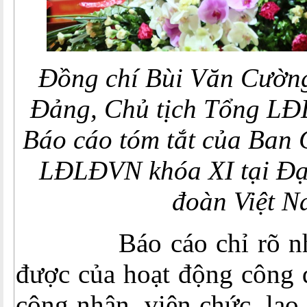
Đồng chí Bùi Văn Cường
Đảng, Chủ tịch Tổng LĐ
Báo cáo tóm tắt của Ban
LĐLĐVN khóa XI tại Đại
đoàn Việt 
Báo cáo chỉ rõ nhữn
được của hoạt động công 
công nhân, viên chức, lao