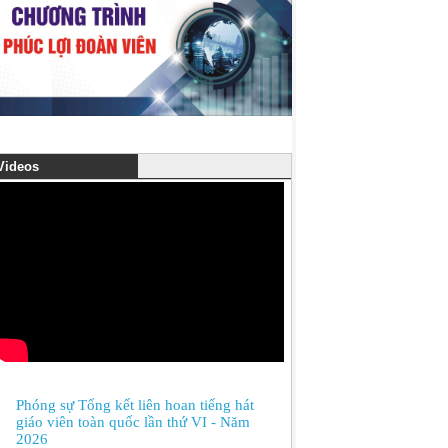
ideos
Phóng sự Tổng kết liên hoan tiếng hát
giáo viên toàn quốc lần thứ VI - Năm
2026