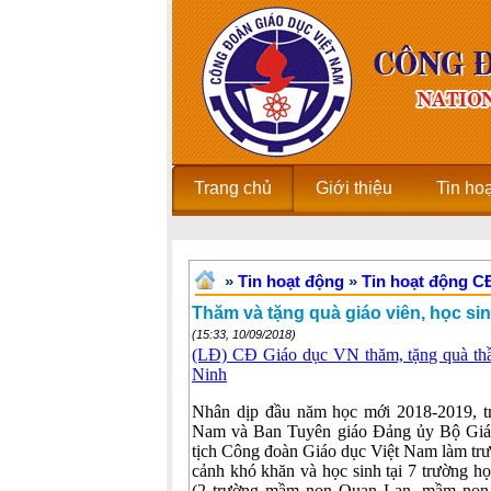
Trang chủ
Giới thiệu
Tin ho
»
Tin hoạt động
»
Tin hoạt động 
Thăm và tặng quà giáo viên, học sin
(15:33, 10/09/2018)
(LĐ) CĐ Giáo dục VN thăm, tặng quà thầy
Ninh
Nhân dịp đầu năm học mới 2018-2019, t
Nam và Ban Tuyên giáo Đảng ủy Bộ Giá
tịch Công đoàn Giáo dục Việt Nam làm trư
cảnh khó khăn và học sinh tại 7 trường họ
(2 trường mầm non Quan Lạn, mầm non 