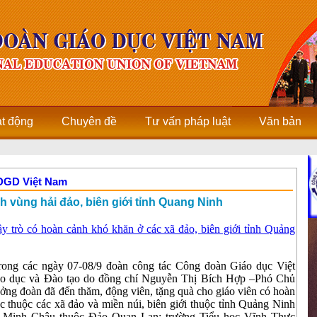
ạt động
Chuyên đề
Tư vấn pháp luật
Văn bản
CĐGD Việt Nam
h vùng hải đảo, biên giới tỉnh Quang Ninh
 trò có hoàn cảnh khó khăn ở các xã đảo, biên giới tỉnh Quảng
rong các ngày 07-08/9 đoàn công tác Công đoàn Giáo dục Việt
o dục và Đào tạo do đồng chí Nguyễn Thị Bích Hợp –Phó Chủ
ởng đoàn đã đến thăm, động viên, tặng quà cho giáo viên có hoàn
c thuộc các xã đảo và miền núi, biên giới thuộc tỉnh Quảng Ninh
Minh Châu thuộc Đảo Quan Lạn; trường Tiểu học Vĩnh Thực