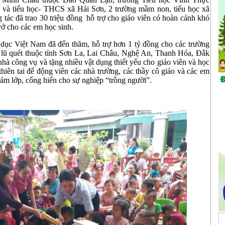
và tiểu học- THCS xã Hải Sơn, 2 trường mầm non, tiểu học xã
tác đã trao 30 triệu đồng hỗ trợ cho giáo viên có hoàn cảnh khó
ở cho các em học sinh.
c Việt Nam đã đến thăm, hỗ trợ hơn 1 tỷ đồng cho các trường
ị lũ quét thuộc tỉnh Sơn La, Lai Châu, Nghệ An, Thanh Hóa, Đắk
nhà công vụ và tặng nhiều vật dụng thiết yếu cho giáo viên và học
 thiên tai để động viên các nhà trường, các thầy cô giáo và các em
ám lớp, cống hiến cho sự nghiệp “trồng người”.