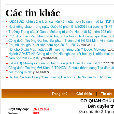
Các tin khác
(GD&TĐ)2 nghìn sáng kiến cải tiến kỹ thuật, hơn 10 nghìn đề tài NCKH
Hoạt động chào mừng ngày Quốc tế phụ nữ 8/3/2018 tại trường THP
Trường Trung cấp Y Dược Mekong tổ chức Họp mặt kỷ niệm 108 năm
PGS.TS. Trần Vân khánh -Đại học Y Hà Nội vinh dự nhận giải thưởng
Công đoàn Trường Đại học Sư phạm Thành phố Hồ Chí Minh vinh danh
Phụ nữ Hai giỏi Xuất sắc năm học 2016 – 2017
(10/03/2018)
Hội chợ Xuân Mậu Tuất 2018 Trường Trung cấp Y Dược Mekong
(01/0
Ngành GD&ĐT Hà Giang tổ chức Hội nghị sơ kết học kỳ I, triển khai p
năm học 2017 – 2018
(27/01/2018)
(GD&TĐ) Những kết quả nổi bật của ngành Giáo dục năm 2017
(01/01/2
Công đoàn Trường ĐH Kinh tế TP.HCM tổ chức thành công Tọa đàm kh
học thông minh”
(19/12/2017)
Đại hội đại biểu Công đoàn Trường Đại học Y Hà Nội lần thứ 32 (nhiệm
|
|
Trang chủ
Giới thiệu
Tin tức
CƠ QUAN CHỦ 
Bản quyền t
26129364
Lượt truy cập:
Địa chỉ: Số 2 Trị
893
Online: