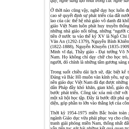
quý, nghề sáng tạo nhất trong các nghề sá
Ở thời nào cũng vậy, nghề dạy học luôn đư
cao sẽ quyết định sự phát triển của đất nư
lao của các thế hệ nhà giáo vô danh đã kh
giáo Việt Nam luôn phát huy truyền thống
những nhà giáo nổi tiếng, những “người 
tiên ở nước ta vào thế kỷ XV là Ngô Ch
Văn An (1292-1379), Nguyễn Bỉnh Khiêm
(1822-1888), Nguyễn Khuyến (1835-1909)
Minh vĩ đại, Thầy giáo - Đại tướng Võ
Nam. Họ không chỉ dạy chữ cho học trò,
người, đó chính là những tấm gương sáng m
Trong suốt chiều dài lịch sử, đặc biệt 
Đảng và Bác Hồ muôn vàn kính yêu, sự quan
nền giáo dục Việt Nam đã đạt được những t
dân Pháp đầy khó khăn, gian khổ, giáo d
bước phát triển. Công tác xóa mù chữ với
một xã hội học tập. Đây là bước đột phá q
diện, góp phần to lớn vào thắng lợi của c
Thời kỳ 1954-1975 miền Bắc hoàn toàn g
ngành Giáo dục vừa phải phục vụ cho côn
tranh giải phóng miền Nam, thống nhất đất
vẫn tiếp tục gặt hái những kết quả quan t