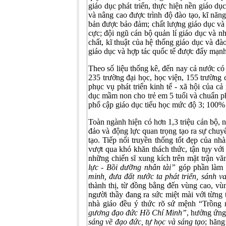
giáo dục phát triển, thực hiện nền giáo dụ
và nâng cao được trình độ đào tạo, kĩ năng 
bản được bảo đảm; chất lượng giáo dục và
cực; đội ngũ cán bộ quản lí giáo dục và n
chất, kĩ thuật của hệ thống giáo dục và đ
giáo dục và hợp tác quốc tế được đẩy mạnh
Theo số liệu thống kê, đến nay cả nước có
235 trường đại học, học viện, 155 trường
phục vụ phát triển kinh tế - xã hội của 
dục mầm non cho trẻ em 5 tuổi và chuẩn ph
phổ cập giáo dục tiểu học mức độ 3; 100
Toàn ngành hiện có hơn 1,3 triệu cán bộ, 
đảo và động lực quan trọng tạo ra sự chuy
tạo. Tiếp nối truyền thống tốt đẹp của n
vượt qua khó khăn thách thức, tận tụy với 
những chiến sĩ xung kích trên mặt trận vă
lực - Bồi dưỡng nhân tài”
góp phần làm
minh, đưa đất nước ta phát triển, sánh 
thành thị, từ đồng bằng đến vùng cao, vù
người thầy đang ra sức miệt mài với từng 
nhà giáo đều ý thức rõ sứ mệnh “Trồng n
gương đạo đức Hồ Chí Minh”
, hưởng ứng
sáng về đạo đức, tự học và sáng tạo
; hăng