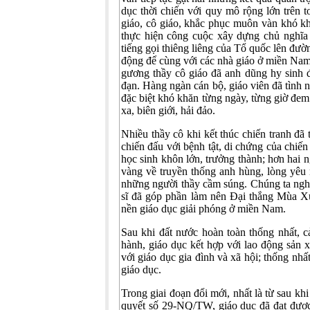
dục thời chiến với quy mô rộng lớn trên t
giáo, cô giáo, khắc phục muôn vàn khó k
thực hiện công cuộc xây dựng chủ nghĩa 
tiếng gọi thiêng liêng của Tổ quốc lên đư
động để cùng với các nhà giáo ở miền Na
gương thầy cô giáo đã anh dũng hy sinh 
đạn. Hàng ngàn cán bộ, giáo viên đã tình 
đặc biệt khó khăn từng ngày, từng giờ đem
xa, biên giới, hải đảo.
Nhiều thầy cô khi kết thúc chiến tranh đã
chiến đấu với bệnh tật, di chứng của chiến
học sinh khôn lớn, trưởng thành; hơn hai n
vàng về truyền thống anh hùng, lòng yêu n
những người thầy cầm súng. Chúng ta ngh
sĩ đã góp phần làm nên Đại thắng Mùa Xu
nền giáo dục giải phóng ở miền Nam.
Sau khi đất nước hoàn toàn thống nhất, c
hành, giáo dục kết hợp với lao động sản xu
với giáo dục gia đình và xã hội; thống nh
giáo dục.
Trong giai đoạn đổi mới, nhất là từ sau kh
quyết số 29-NQ/TW, giáo dục đã đạt được