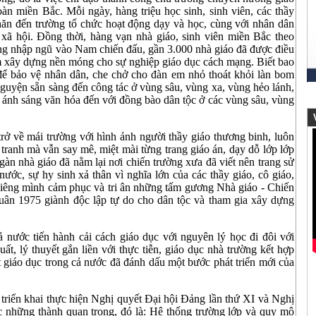
oàn miền Bắc. Mỗi ngày, hàng triệu học sinh, sinh viên, các thầy
hăn đến trường tổ chức hoạt động dạy và học, cùng với nhân dân
xã hội. Đồng thời, hàng vạn nhà giáo, sinh viên miền Bắc theo
ờng nhập ngũ vào Nam chiến đấu, gần 3.000 nhà giáo đã được điều
m xây dựng nền móng cho sự nghiệp giáo dục cách mạng. Biết bao
để bảo vệ nhân dân, che chở cho đàn em nhỏ thoát khỏi làn bom
nguyện sẵn sàng đến công tác ở vùng sâu, vùng xa, vùng hẻo lánh,
 ánh sáng văn hóa đến với đồng bào dân tộc ở các vùng sâu, vùng
V
 trở về mái trường với hình ảnh người thầy giáo thương binh, luôn
 tranh mà vẫn say mê, miệt mài từng trang giáo án, dạy dỗ lớp lớp
gàn nhà giáo đã nằm lại nơi chiến trường xưa đã viết nên trang sử
ước, sự hy sinh xả thân vì nghĩa lớn của các thầy giáo, cô giáo,
iêng mình cảm phục và tri ân những tấm gương Nhà giáo - Chiến
ân 1975 giành độc lập tự do cho dân tộc và tham gia xây dựng
ả nước tiến hành cải cách giáo dục với nguyên lý học đi đôi với
ất, lý thuyết gắn liền với thực tiễn, giáo dục nhà trường kết hợp
ất giáo dục trong cả nước đã đánh dấu một bước phát triển mới của
i triển khai thực hiện Nghị quyết Đại hội Đảng lần thứ XI và Nghị
 những thành quan trọng, đó là: Hệ thống trường lớp và quy mô