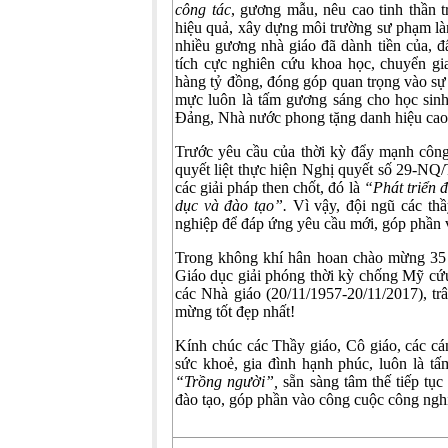
công tác
, gương mẫu, nêu cao tinh thần 
hiệu quả, xây dựng môi trường sư phạm làn
nhiều gương nhà giáo đã dành tiền của, đ
tích cực nghiên cứu khoa học, chuyển gi
hàng tỷ đồng, đóng góp quan trọng vào sự 
mực luôn là tấm gương sáng cho học sinh
Đảng, Nhà nước phong tặng danh hiệu cao
Trước yêu cầu của thời kỳ đẩy mạnh công
quyết liệt thực hiện Nghị quyết số 29-NQ/
các giải pháp then chốt, đó là
“Phát triển 
dục và đào tạo”.
Vì vậy, đội ngũ các thầ
nghiệp để đáp ứng yêu cầu mới, góp phần v
Trong không khí hân hoan chào mừng 35
Giáo dục giải phóng thời kỳ chống Mỹ c
các Nhà giáo (20/11/1957-20/11/2017), trân
mừng tốt đẹp nhất!
Kính chúc các Thầy giáo, Cô giáo, các cá
sức khoẻ, gia đình hạnh phúc, luôn là t
“Trồng người”,
sẵn sàng tâm thế tiếp tục
đào tạo, góp phần vào công cuộc công nghi