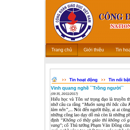
Trang chủ
Giới thiệu
Tin ho
Tin hoạt động
Tin nổi bật
Vinh quang nghề ``Trồng người``
(09:35, 20/11/2017)
Hiếu học và Tôn sư trọng đạo là truyền t
nhớ câu ca rằng
“Muốn sang thì bắc cầu 
làm nên”,...
N
ói đến người thầy, ai ai cũn
những công lao dạy dỗ mà còn là những p
định
“Không có thầy giáo thì không có gi
vang
”; cố Thủ tướng Phạm Văn Đồng cũn