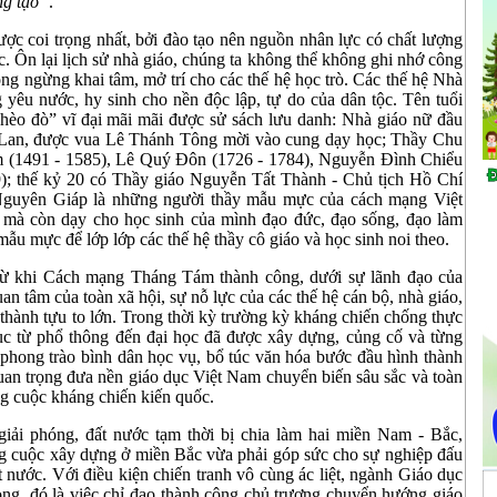
ng tạo”
.
ợc coi trọng nhất, bởi đào tạo nên nguồn nhân lực có chất lượng
ớc. Ôn lại lịch sử nhà giáo, chúng ta không thể không ghi nhớ công
ông ngừng khai tâm, mở trí cho các thế hệ học trò. Các thế hệ Nhà
 yêu nước, hy sinh cho nền độc lập, tự do của dân tộc. Tên tuổi
chèo đò” vĩ đại mãi mãi được sử sách lưu danh: Nhà giáo nữ đầu
i Lan, được vua Lê Thánh Tông mời vào cung dạy học; Thầy Chu
 (1491 - 1585), Lê Quý Đôn (1726 - 1784), Nguyễn Đình Chiểu
; thế kỷ 20 có Thầy giáo Nguyễn Tất Thành - Chủ tịch Hồ Chí
 Nguyên Giáp là những người thầy mẫu mực của cách mạng Việt
 mà còn dạy cho học sinh của mình đạo đức, đạo sống, đạo làm
ẫu mực để lớp lớp các thế hệ thầy cô giáo và học sinh noi theo.
kể từ khi Cách mạng Tháng Tám thành công, dưới sự lãnh đạo của
 tâm của toàn xã hội, sự nỗ lực của các thế hệ cán bộ, nhà giáo,
hành tựu to lớn. Trong thời kỳ trường kỳ kháng chiến chống thực
ục từ phổ thông đến đại học đã được xây dựng, củng cố và từng
 phong trào bình dân học vụ, bổ túc văn hóa bước đầu hình thành
uan trọng đưa nền giáo dục Việt Nam chuyển biến sâu sắc và toàn
ông cuộc kháng chiến kiến quốc.
iải phóng, đất nước tạm thời bị chia làm hai miền Nam - Bắc,
g cuộc xây dựng ở miền Bắc vừa phải góp sức cho sự nghiệp đấu
 nước. Với điều kiện chiến tranh vô cùng ác liệt, ngành Giáo dục
rọng, đó là việc chỉ đạo thành công chủ trương chuyển hướng giáo