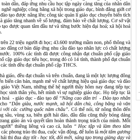
c toàn dân, đáp ứng nhu cầu học tập ngày càng tăng của nhân dân
nghề nghiệp; công bằng xã hội trong giáo dục, bình đẳng giới cơ
 đào tạo được nâng lên; công tác quản lí giáo dục chuyển biến tích
hà giáo tăng nhanh về số lượng, đảm bảo về chất lượng. Cơ sở vật
ào tạo được quan tâm đầu tư và từng bước hiện đại hoá; xã hội hoá
.
 trên 22 triệu người đi học; 43.600 trường mầm non, phổ thông và
 cao đẳng cơ bản đáp ứng nhu cầu đào tạo nhân lực có chất lượng
cả nước. 100% các tỉnh đã được công nhận đạt chuẩn phổ cập giáo
ổ cập giáo dục tiểu học, trong đó có 14 tỉnh, thành phố đạt chuẩn
% các tỉnh đều đạt chuẩn phổ cập THCS.
nhà giáo, đều đạt chuẩn và trên chuẩn, đang là một lực lượng đông
ển biến căn bản, mạnh mẽ về chất lượng hiệu quả giáo dục và đào
hà giáo Việt Nam, những thế hệ người thầy hôm nay đang tiếp tục
học sinh thân yêu, hết mình vì sự nghiệp giáo dục. Họ tiếp tục là
n hoá - giáo dục - đào tạo để
“Nâng cao dân trí - Đào tạo nhân
 cho
“Dân giàu, nước mạnh, xã hội dân chủ, công bằng và văn
vai với các cường quốc năm châu”.
Có thể nói, từ nông thôn đến
ng sâu, vùng xa, biên giới hải đảo, đâu đâu cũng thấy bóng dáng
trang giáo án và quyết tâm hoàn thành trọng trách của mình. Mỗi
gười” thiêng liêng và cao cả, luôn
“ Học tập và làm theo tấm
 các phong trào thi đua, cuộc vận động, để luôn là
một tấm gương
 hái thi đua
dạy
tốt - học tốt
,
đổi mới, sáng tạo trong giảng dạy và