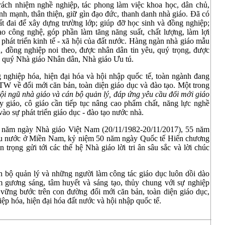
trách nhiệm nghề nghiệp, tác phong làm việc khoa học, dân chủ,
h mạnh, thân thiện, giữ gìn đạo đức, thanh danh nhà giáo. Đã có
ất đai để xây dựng trường lớp; giúp đỡ học sinh và đồng nghiệp;
ao công nghệ, góp phần làm tăng năng suất, chất lượng, làm lợi
phát triển kinh tế - xã hội của đất nước. Hàng ngàn nhà giáo mẫu
, đồng nghiệp noi theo, được nhân dân tin yêu, quý trọng, được
 quý Nhà giáo Nhân dân, Nhà giáo Ưu tú.
 nghiệp hóa, hiện đại hóa và hội nhập quốc tế, toàn ngành đang
TW về đổi mới căn bản, toàn diện giáo dục và đào tạo. Một trong
đội ngũ nhà giáo và cán bộ quản lý, đáp ứng yêu cầu đổi mới giáo
y giáo, cô giáo cần tiếp tục nâng cao phẩm chất, năng lực nghề
ào sự phát triển giáo dục - đào tạo nước nhà.
 năm ngày Nhà giáo Việt Nam (20/11/1982-20/11/2017), 55 năm
ứu nước ở Miền Nam, kỷ niệm 50 năm ngày Quốc tế Hiến chương
 trọng gửi tới các thế hệ Nhà giáo lời tri ân sâu sắc và lời chúc
n bộ quản lý và những người làm công tác giáo dục luôn dồi dào
ấm gương sáng, tâm huyết và sáng tạo, thủy chung với sự nghiệp
 vững bước trên con đường đổi mới căn bản, toàn diện giáo dục,
ệp hóa, hiện đại hóa đất nước và hội nhập quốc tế.