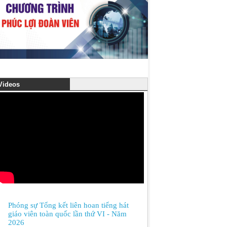
ideos
Phóng sự Tổng kết liên hoan tiếng hát
giáo viên toàn quốc lần thứ VI - Năm
2026