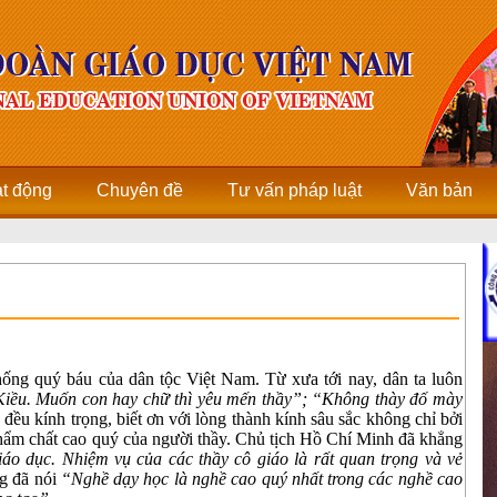
ạt động
Chuyên đề
Tư vấn pháp luật
Văn bản
hống quý báu của dân tộc Việt Nam. Từ xưa tới nay, dân ta luôn
Kiều. Muốn con hay chữ thì yêu mến thầy”; “Không thày đố mày
g đều kính trọng, biết ơn với lòng thành kính sâu sắc không chỉ bởi
hẩm chất cao quý của người thầy. Chủ tịch Hồ Chí Minh đã khẳng
áo dục. Nhiệm vụ của các thầy cô giáo là rất quan trọng và vẻ
g đã nói
“Nghề dạy học là nghề cao quý nhất trong các nghề cao