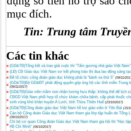
dụng số tiền hỗ trợ sao c
mục đích.
Tin: Trung tâm Truyề
Các tin khác
(GD&TĐ)Tổng kết và trao giải cuộc thi “Tấm gương nhà giáo Việt Nam”
(LĐ) CĐ Giáo dục Việt Nam sơ kết phong trào thi đua lao động sáng tạo
Để tổ chức công đoàn giáo dục không phải là “bánh xe thứ 5"
(09/11/201
(GD&TĐ)Bộ GD&ĐT phát động quyên góp ủng hộ các tỉnh miền Trung kh
(09/11/2017)
(GD&TĐ)Giáo viên mầm non nhận lương hưu thấp: không thể để lịch sử 
CĐGD Việt Nam phối hợp tổ chức khám chữa bệnh, cấp phát thuốc cho
sinh vùng khó khăn huyện A Lưới, tỉnh Thừa Thiên Huế
(23/10/2017)
(GD&TĐ)Công đoàn giáo dục Việt Nam hỗ trợ giáo viên ở Yên Bái
(15/1
Cán bộ Công đoàn Giáo dục Việt Nam tham gia lớp tập huấn do Tổng L
(09/10/2017)
Chi bộ cơ quan Công đoàn Giáo dục Việt Nam tham gia hội thi “Học tậ
Hồ Chí Minh”
(06/10/2017)