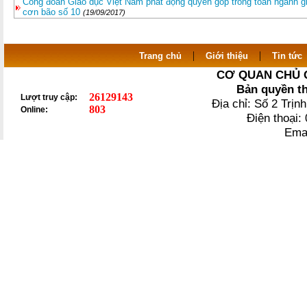
Công đoàn Giáo dục Việt Nam phát động quyên góp trong toàn ngành g
cơn bão số 10
(19/09/2017)
|
|
Trang chủ
Giới thiệu
Tin tức
CƠ QUAN CHỦ 
Bản quyền t
26129143
Lượt truy cập:
Địa chỉ: Số 2 Trị
803
Online:
Điện thoại
Ema