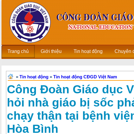
Trang chủ
Giới thiệu
Tin hoạt động
Chuyên 
»
Tin hoạt động
»
Tin hoạt động CĐGD Việt Nam
Công Đoàn Giáo dục V
hỏi nhà giáo bị sốc ph
chạy thận tại bệnh việ
Hòa Bình