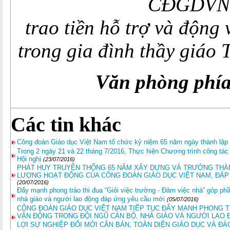
CĐGDVN
trao tiền hỗ trợ và động 
trong gia đình thầy giáo
Văn phòng ph
Các tin khác
Công đoàn Giáo dục Việt Nam tổ chức kỷ niệm 65 năm ngày thành lập 
Trong 2 ngày 21 và 22 tháng 7/2016, Thực hiện Chương trình công tá
Hội nghị
(23/07/2016)
PHÁT HUY TRUYỀN THỐNG 65 NĂM XÂY DỰNG VÀ TRƯỞNG THÀN
LƯỢNG HOẠT ĐỘNG CỦA CÔNG ĐOÀN GIÁO DỤC VIỆT NAM, ĐÁP 
(20/07/2016)
Đẩy mạnh phong trào thi đua “Giỏi việc trường - Đảm việc nhà” góp ph
nhà giáo và người lao động đáp ứng yêu cầu mới
(05/07/2016)
CÔNG ĐOÀN GIÁO DỤC VIỆT NAM TIẾP TỤC ĐẨY MẠNH PHONG 
VẬN ĐỘNG TRONG ĐỘI NGŨ CÁN BỘ, NHÀ GIÁO VÀ NGƯỜI LAO
LỢI SỰ NGHIỆP ĐỔI MỚI CĂN BẢN, TOÀN DIỆN GIÁO DỤC VÀ ĐÀ