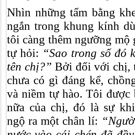
Nhìn những tấm bằng khe
ngắn trong khung kính dùn
tôi càng thêm ngưỡng mộ g
tự hỏi:
“Sao
trong số đó 
tên chị?”
Bởi đối với chị, 
chưa có gì đáng kể, chồng
và niềm tự hào. Tôi được 
nữa của chị, đó là sự k
ngộ ra một chân lí:
“Người
nước vào cái chén đã đầy