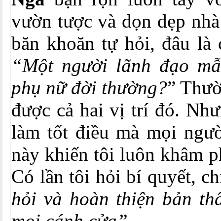
vườn tược và dọn dẹp nhà 
băn khoăn tự hỏi, đâu là 
“Một người lãnh đạo mẫ
phụ nữ đời thường?
” Thườ
được cả hai vị trí đó. Nh
làm tốt điều mà mọi ngườ
này khiến tôi luôn khâm 
Có lần tôi hỏi bí quyết, c
hỏi và hoàn thiện bản th
mọi cánh cửa”.