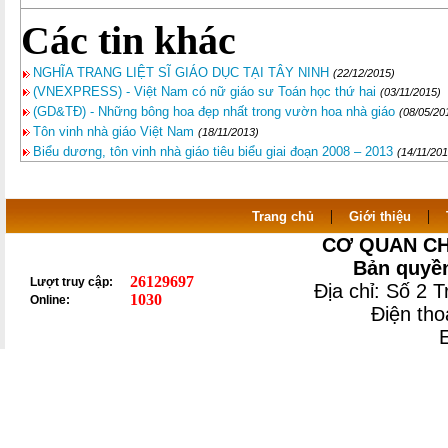
Các tin khác
NGHĨA TRANG LIỆT SĨ GIÁO DỤC TẠI TÂY NINH
(22/12/2015)
(VNEXPRESS) - Việt Nam có nữ giáo sư Toán học thứ hai
(03/11/2015)
(GD&TĐ) - Những bông hoa đẹp nhất trong vườn hoa nhà giáo
(08/05/20
Tôn vinh nhà giáo Việt Nam
(18/11/2013)
Biểu dương, tôn vinh nhà giáo tiêu biểu giai đoạn 2008 – 2013
(14/11/201
|
|
Trang chủ
Giới thiệu
CƠ QUAN CH
Bản quyền
26129697
Lượt truy cập:
Địa chỉ: Số 2 
1030
Online:
Điện th