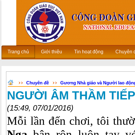
Trang chủ
Giới thiệu
Tin hoạt động
Chuyên 
Chuyên đề
Gương Nhà giáo và Người lao độn
NGƯỜI ÂM THẦM TIẾP
(15:49, 07/01/2016)
Mỗi lần đến chơi, tôi thư
Nga
bận rộn luôn tay vớ