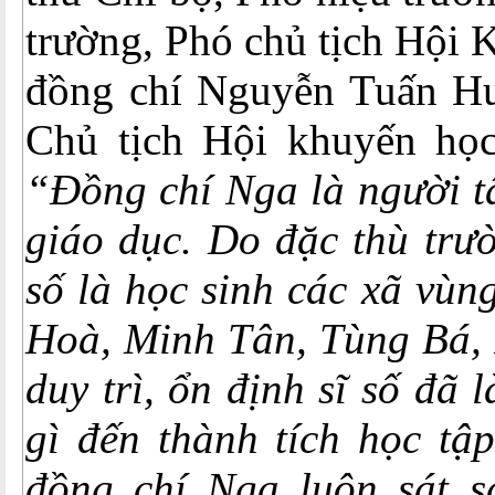
trường, Phó chủ tịch Hội 
đồng chí Nguyễn Tuấn Hư
Chủ tịch Hội khuyến học
“Đồng chí Nga là người t
giáo dục. Do đặc thù tr
số là học sinh các xã vù
Hoà, Minh Tân, Tùng Bá,
duy trì, ổn định sĩ số đã 
gì đến thành tích học tậ
đồng chí Nga luôn sát s