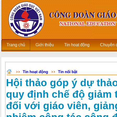
Trang chủ
Giới thiệu
Tin hoạt động
Chuyên 
Tin hoạt động
Tin nổi bật
Hội thảo góp ý dự thả
quy định chế độ giảm 
đối với giáo viên, giả