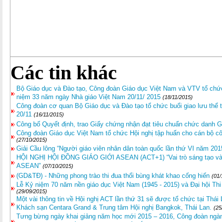
Các tin khác
Bộ Giáo dục và Đào tạo, Công đoàn Giáo dục Việt Nam và VTV tổ chức 
niệm 33 năm ngày Nhà giáo Việt Nam 20/11/ 2015
(18/11/2015)
Công đoàn cơ quan Bộ Giáo dục và Đào tạo tổ chức buổi giao lưu thể
20/11
(16/11/2015)
Công bố Quyết định, trao Giấy chứng nhận đạt tiêu chuẩn chức danh 
Công đoàn Giáo dục Việt Nam tổ chức Hội nghị tập huấn cho cán bộ cô
(27/10/2015)
Giải Cầu lông “Người giáo viên nhân dân toàn quốc lần thứ VI năm 201
HỘI NGHỊ HỘI ĐỒNG GIÁO GIỚI ASEAN (ACT+1) “Vai trò sáng tạo và h
ASEAN”
(07/10/2015)
(GD&TĐ) - Những phong trào thi đua thổi bùng khát khao cống hiến
(01/
Lễ Kỷ niệm 70 năm nền giáo dục Việt Nam (1945 - 2015) và Đại hội Th
(29/09/2015)
Một vài thông tin về Hội nghị ACT lần thứ 31 sẽ được tổ chức tại Thái
Khách sạn Centara Grand & Trung tâm Hội nghị Bangkok, Thái Lan.
(25
Tưng bừng ngày khai giảng năm học mới 2015 – 2016, Công đoàn ngàn