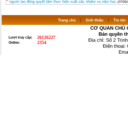
người lao động quyết tâm thực hiện xuất sắc nhiệm vụ năm học
(07/09/
|
|
Trang chủ
Giới thiệu
Tin tức
CƠ QUAN CHỦ 
Bản quyền t
26126227
Lượt truy cập:
Địa chỉ: Số 2 Trị
2354
Online:
Điện thoại
Ema