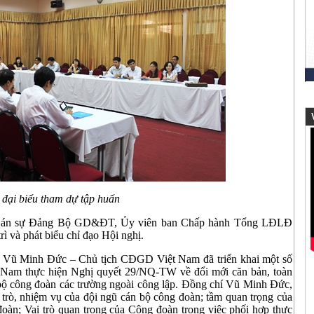
V
 đại biểu tham dự tập huấn
 Cán sự Đảng Bộ GD&ĐT, Ủy viên ban Chấp hành Tổng LĐLĐ
 và phát biểu chỉ đạo Hội nghị.
S Vũ Minh Đức – Chủ tịch CĐGD Việt Nam đã triển khai một số
m thực hiện Nghị quyết 29/NQ-TW về đổi mới căn bản, toàn
 bộ công đoàn các trường ngoài công lập. Đồng chí Vũ Minh Đức,
ò, nhiệm vụ của đội ngũ cán bộ công đoàn; tầm quan trọng của
đoàn; Vai trò quan trọng của Công đoàn trong việc phối hợp thực