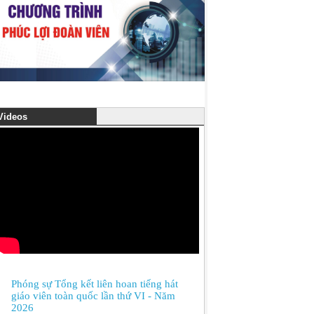
ideos
Phóng sự Tổng kết liên hoan tiếng hát
giáo viên toàn quốc lần thứ VI - Năm
2026