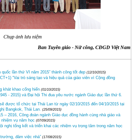
Chụp ảnh lưu niệm
Ban Tuyên giáo - Nữ công, CĐGD Việt Nam
n quốc lần thứ VI năm 2015” thành công tốt đẹp
(12/10/2015)
) “Vai trò sáng tạo và hiệu quả của giáo viên vì Cộng đồng
g khát khao cống hiến
(01/10/2015)
45 - 2015) và Đại hội Thi đua yêu nước ngành Giáo dục lần thứ 6.
 sẽ được tổ chức tại Thái Lan từ ngày 02/10/2015 đến 04/10/2015 tại
hị Bangkok, Thái Lan.
(25/09/2015)
5 – 2016, Công đoàn ngành Giáo dục đồng hành cùng nhà giáo và
c nhiệm vụ năm học
(07/09/2015)
 nghị tổng kết và triển khai các nhiệm vụ trọng tâm trong năm học
c trường, đảm việc nhà”
(17/08/2015)