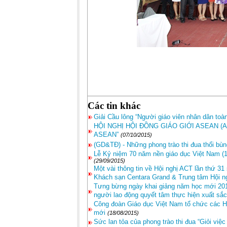
Các tin khác
Giải Cầu lông “Người giáo viên nhân dân toà
HỘI NGHỊ HỘI ĐỒNG GIÁO GIỚI ASEAN (ACT+1
ASEAN”
(07/10/2015)
(GD&TĐ) - Những phong trào thi đua thổi bùn
Lễ Kỷ niệm 70 năm nền giáo dục Việt Nam (19
(29/09/2015)
Một vài thông tin về Hội nghị ACT lần thứ 31
Khách sạn Centara Grand & Trung tâm Hội ng
Tưng bừng ngày khai giảng năm học mới 201
người lao động quyết tâm thực hiện xuất sắ
Công đoàn Giáo dục Việt Nam tổ chức các Hội
mới
(18/08/2015)
Sức lan tỏa của phong trào thi đua “Giỏi việ