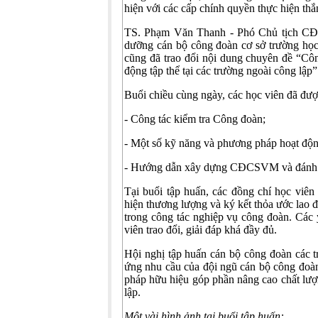
hiện với các cấp chính quyền thực hiện th
TS. Phạm Văn Thanh - Phó Chủ tịch CĐGD
dưỡng cán bộ công đoàn cơ sở trường họ
cũng đã trao đổi nội dung chuyên đề “Cô
động tập thể tại các trường ngoài công lập”
Buổi chiều cùng ngày, các học viên đã được
- Công tác kiểm tra Công đoàn;
- Một số kỹ năng và phương pháp hoạt độn
- Hướng dẫn xây dựng CĐCSVM và đánh g
Tại buổi tập huấn, các đồng chí học viên
hiện thương lượng và ký kết thỏa ước lao 
trong công tác nghiệp vụ công đoàn. Các 
viên trao đổi, giải đáp khá đầy đủ.
Hội nghị tập huấn cán bộ công đoàn các tr
ứng nhu cầu của đội ngũ cán bộ công đoà
pháp hữu hiệu góp phần nâng cao chất lượ
lập.
Một vài hình ảnh tại buổi tập huấn: