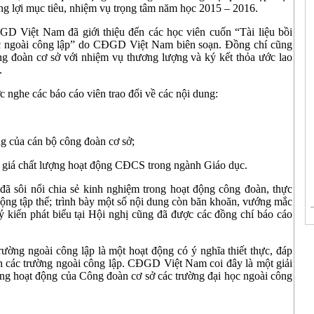
ắng lợi mục tiêu, nhiệm vụ trọng tâm năm học 2015 – 2016.
 Việt Nam đã giới thiệu đến các học viên cuốn “Tài liệu bồi
c ngoài công lập” do CĐGD Việt Nam biên soạn. Đồng chí cũng
ng đoàn cơ sở với nhiệm vụ thương lượng và ký kết thỏa ước lao
.
 nghe các báo cáo viên trao đổi về các nội dung:
g của cán bộ công đoàn cơ sở;
iá chất lượng hoạt động CĐCS trong ngành Giáo dục.
 đã sôi nổi chia sẻ kinh nghiệm trong hoạt động công đoàn, thực
động tập thể; trình bày một số nội dung còn băn khoăn, vướng mắc
ý kiến phát biểu tại Hội nghị cũng đã được các đồng chí báo cáo
ường ngoài công lập là một hoạt động có ý nghĩa thiết thực, đáp
n các trường ngoài công lập. CĐGD Việt Nam coi đây là một giải
ng hoạt động của Công đoàn cơ sở các trường đại học ngoài công