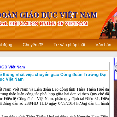
ạt động
Chuyên đề
Tư vấn pháp luật
Văn bản
CĐGD Việt Nam
ế thống nhất việc chuyển giao Công đoàn Trường Đại
ục Việt Nam
ệt Nam Việt Nam và Liên đoàn Lao động tỉnh Thừa Thiên Huế đã
trung thảo luận công tác phối hợp giữa hai đơn vị theo Quy chế đã
túc Điều lệ Công đoàn Việt Nam, phần quy định tại Điều 31, Điều
 Hướng dẫn số 238/HD-TLĐ ngày 04/3/2014 hướng dẫn thi hành
àn Lao động tỉnh Thừa Thiên Huế có đồng chí: Nguyễn Nam Tiến,