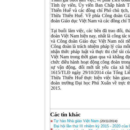
Tỉnh ủy viên, Ủy viên Ban Chấp hành 
Thiên Huế và các đồng chí Phó chủ tịch
Thừa Thiên Huế. Về phía Công đoàn Giá
đoàn Giáo dục Việt Nam và các đồng chí
Tại buổi làm việc, các bên đã trao đổi, t
đoàn Việt Nam hiện nay, nhất là công tác 
và Công đoàn Giáo dục Việt Nam nói riên
Công đoàn là trách nhiệm pháp lý của mỗi
nhận thức pháp luật và thực thi chế tài
Việt Nam trong thời gian qua và khẳng địn
chức điều hành hoạt động công đoàn trong
sự vận động, đổi mới tất yếu của xã h
1615/TLĐ ngày 29/10/2014 của Tổng Liê
Thừa Thiên Huế thực hiện việc bàn giao
đoàn trường Đại học Phú Xuân về trực 
2015.
Các tin khác
Tự hào Nhà giáo Việt Nam
(20/11/2014)
Đại hội lần thứ III nhiệm kỳ 2015 - 2020 c