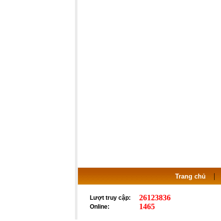
Trang chủ
26123836
Lượt truy cập:
1465
Online: