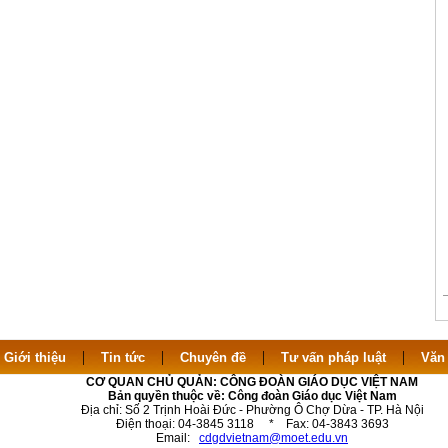
|
|
|
|
|
Giới thiệu
Tin tức
Chuyên đề
Tư vấn pháp luật
Văn
CƠ QUAN CHỦ QUẢN: CÔNG ĐOÀN GIÁO DỤC VIỆT NAM
Bản quyền thuộc về: Công đoàn Giáo dục Việt Nam
Địa chỉ: Số 2 Trịnh Hoài Đức - Phường Ô Chợ Dừa - TP. Hà Nội
Điện thoại: 04-3845 3118 * Fax: 04-3843 3693
Email:
cdgdvietnam@moet.edu.vn