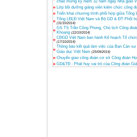
chào mừng kỷ niệm 32 năm ngày Nhà giáo V
Lớp bồi dưỡng giảng viên kiêm chức công đo
Triển khai chương trình phối hợp giữa Tổng
Tổng LĐLĐ Việt Nam và Bộ GD & ĐT Phối h
(31/10/2014)
GS.TS Trần Công Phong, Chủ tịch Công đoàn
Khoang
(22/10/2014)
CĐGD Việt Nam ban hành Kế hoạch Tổ chức 
(17/10/2014)
Thông báo kết quả làm việc của Ban Cán sự
Giáo dục Việt Nam
(25/09/2014)
Chuyển giao công đoàn cơ sở Công đoàn Họ
GD&TĐ - Phát huy vai trò của Công đoàn Gi