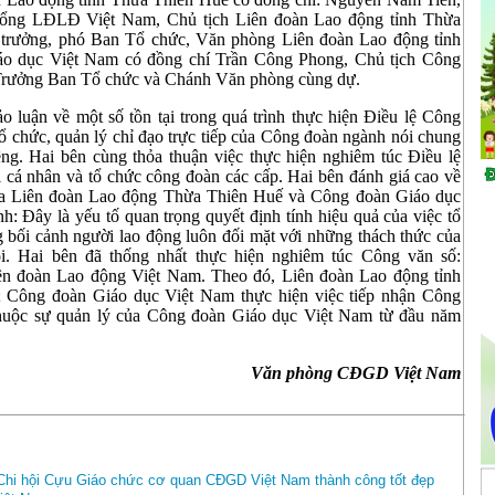
Tổng LĐLĐ Việt Nam, Chủ tịch Liên đoàn Lao động tỉnh Thừa
, trưởng, phó Ban Tổ chức, Văn phòng Liên đoàn Lao động tỉnh
o dục Việt Nam có đồng chí Trần Công Phong, Chủ tịch Công
 Trưởng Ban Tổ chức và Chánh Văn phòng cùng dự.
hảo luận về một số tồn tại trong quá trình thực hiện Điều lệ Công
tổ chức, quản lý chỉ đạo trực tiếp của Công đoàn ngành nói chung
g. Hai bên cùng thỏa thuận việc thực hiện nghiêm túc Điều lệ
 cá nhân và tổ chức công đoàn các cấp. Hai bên đánh giá cao về
 của Liên đoàn Lao động Thừa Thiên Huế và Công đoàn Giáo dục
h: Đây là yếu tố quan trọng quyết định tính hiệu quả của việc tổ
 bối cảnh người lao động luôn đối mặt với những thách thức của
ội. Hai bên đã thống nhất thực hiện nghiêm túc Công văn số:
n đoàn Lao động Việt Nam. Theo đó, Liên đoàn Lao động tỉnh
; Công đoàn Giáo dục Việt Nam thực hiện việc tiếp nhận Công
thuộc sự quản lý của Công đoàn Giáo dục Việt Nam từ đầu năm
Văn phòng CĐGD Việt Nam
ủa Chi hội Cựu Giáo chức cơ quan CĐGD Việt Nam thành công tốt đẹp