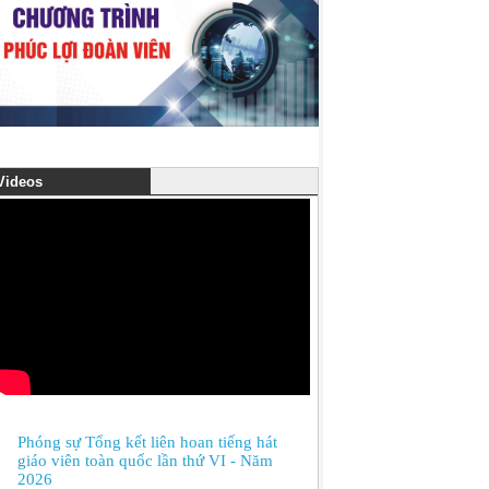
ideos
Phóng sự Tổng kết liên hoan tiếng hát
giáo viên toàn quốc lần thứ VI - Năm
2026