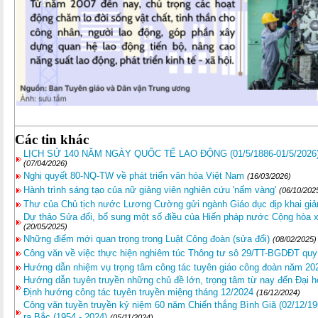
Các tin khác
LỊCH SỬ 140 NĂM NGÀY QUỐC TẾ LAO ĐỘNG (01/5/1886-01/5/202
(07/04/2026)
Nghị quyết 80-NQ-TW về phát triển văn hóa Việt Nam
(16/03/2026)
Hành trình sáng tạo của nữ giảng viên nghiên cứu 'nấm vàng'
(06/10/202
Thư của Chủ tịch nước Lương Cường gửi ngành Giáo dục dịp khai gi
Dự thảo Sửa đổi, bổ sung một số điều của Hiến pháp nước Cộng hòa 
(20/05/2025)
Những điểm mới quan trọng trong Luật Công đoàn (sửa đổi)
(08/02/2025)
Công văn về việc thực hiện nghiêm túc Thông tư sô 29/TT-BGDĐT quy
Hướng dẫn nhiệm vụ trọng tâm công tác tuyên giáo công đoàn năm 20
Hướng dẫn tuyên truyền những chủ đề lớn, trọng tâm từ nay đến Đại hộ
Định hướng công tác tuyên truyền miệng tháng 12/2024
(16/12/2024)
Công văn tuyền truyền kỷ niệm 60 năm Chiến thắng Bình Giã (02/12/19
ra Bắc (1954 - 2024)
(05/11/2024)