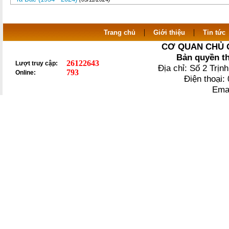
|
|
Trang chủ
Giới thiệu
Tin tức
CƠ QUAN CHỦ 
Bản quyền t
26122643
Lượt truy cập:
Địa chỉ: Số 2 Trị
793
Online:
Điện thoại
Ema