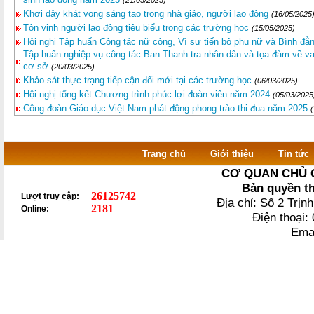
(21/05/2025)
Khơi dậy khát vọng sáng tạo trong nhà giáo, người lao động
(16/05/2025
Tôn vinh người lao động tiêu biểu trong các trường học
(15/05/2025)
Hội nghị Tập huấn Công tác nữ công, Vì sự tiến bộ phụ nữ và Bình đẳn
Tập huấn nghiệp vụ công tác Ban Thanh tra nhân dân và tọa đàm về vai
cơ sở
(20/03/2025)
Khảo sát thực trạng tiếp cận đổi mới tại các trường học
(06/03/2025)
Hội nghị tổng kết Chương trình phúc lợi đoàn viên năm 2024
(05/03/2025
Công đoàn Giáo dục Việt Nam phát động phong trào thi đua năm 2025
|
|
Trang chủ
Giới thiệu
Tin tức
CƠ QUAN CHỦ 
Bản quyền t
26125742
Lượt truy cập:
Địa chỉ: Số 2 Trị
2181
Online:
Điện thoại
Ema