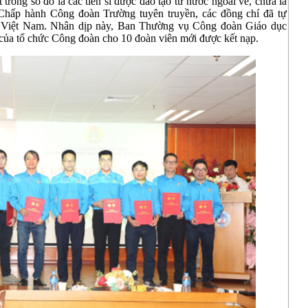
trong số đó là các tiến sĩ được đào tạo từ nước ngoài về, chưa là
Chấp hành Công đoàn Trường tuyên truyền, các đồng chí đã tự
 Việt Nam. Nhân dịp này, Ban Thường vụ Công đoàn Giáo dục
 của tổ chức Công đoàn cho 10 đoàn viên mới được kết nạp.