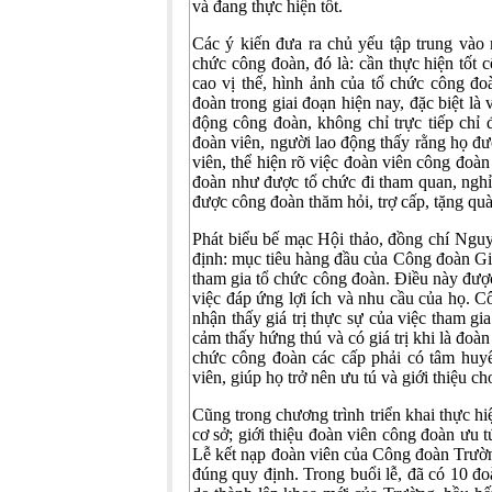
và đang thực hiện tốt.
Các ý kiến đưa ra chủ yếu tập trung vào 
chức công đoàn, đó là: cần thực hiện tốt
cao vị thế, hình ảnh của tổ chức công đo
đoàn trong giai đoạn hiện nay, đặc biệt là
động công đoàn, không chỉ trực tiếp chỉ
đoàn viên, người lao động thấy rằng họ đượ
viên, thể hiện rõ việc đoàn viên công đoà
đoàn như được tổ chức đi tham quan, nghỉ
được công đoàn thăm hỏi, trợ cấp, tặng qu
Phát biểu bế mạc Hội thảo, đồng chí Ng
định: mục tiêu hàng đầu của Công đoàn Gi
tham gia tổ chức công đoàn. Điều này được
việc đáp ứng lợi ích và nhu cầu của họ. C
nhận thấy giá trị thực sự của việc tham g
cảm thấy hứng thú và có giá trị khi là đo
chức công đoàn các cấp phải có tâm huyế
viên, giúp họ trở nên ưu tú và giới thiệu c
Cũng trong chương trình triển khai thực h
cơ sở; giới thiệu đoàn viên công đoàn ưu 
Lễ kết nạp đoàn viên của Công đoàn Trường
đúng quy định. Trong buổi lễ, đã có 10 đ