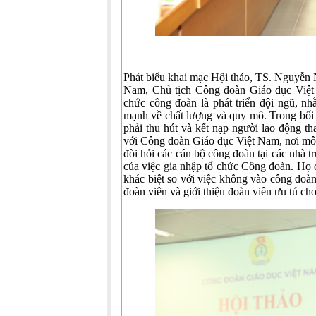
Phát biểu khai mạc Hội thảo, TS. Nguyễn
Nam, Chủ tịch Công đoàn Giáo dục Việt
chức công đoàn là phát triển đội ngũ, 
mạnh về chất lượng và quy mô. Trong bối
phải thu hút và kết nạp người lao động th
với Công đoàn Giáo dục Việt Nam, nơi môi
đòi hỏi các cán bộ công đoàn tại các nhà tr
của việc gia nhập tổ chức Công đoàn. Họ c
khác biệt so với việc không vào công đoàn
đoàn viên và giới thiệu đoàn viên ưu tú ch