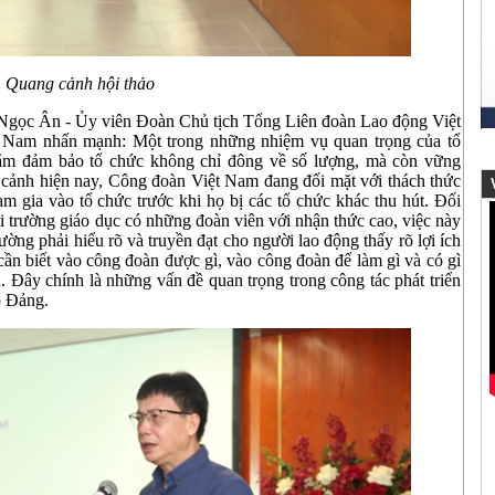
Quang cảnh hội thảo
 Ngọc Ân - Ủy viên Đoàn Chủ tịch Tổng Liên đoàn Lao động Việt
 Nam nhấn mạnh: Một trong những nhiệm vụ quan trọng của tổ
nhằm đảm bảo tổ chức không chỉ đông về số lượng, mà còn vững
 cảnh hiện nay, Công đoàn Việt Nam đang đối mặt với thách thức
V
am gia vào tổ chức trước khi họ bị các tổ chức khác thu hút. Đối
 trường giáo dục có những đoàn viên với nhận thức cao, việc này
ường phải hiểu rõ và truyền đạt cho người lao động thấy rõ lợi ích
ần biết vào công đoàn được gì, vào công đoàn để làm gì và có gì
. Đây chính là những vấn đề quan trọng trong công tác phát triển
o Đảng.