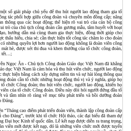
một số giải pháp chủ yếu để thu hút người lao động tham gia tổ
 công tác phối hợp giữa công đoàn và chuyên môn đồng cấp; nâng
àn thông qua các hoạt động; thể hiện rõ vai trò của cán bộ công
 vai trò của chủ tịch công đoàn cần gương mẫu, tâm huyết với hoạt
 đạo, hướng dẫn mà cùng tham gia thực hiện, đồng thời giúp cho
c thấu hiểu, chia sẻ; cần thực hiện tốt công tác chăm lo cho đoàn
n có những quyền lợi hơn người lao động không là đoàn viên công
 mát hè, được xét thi đua và khen thưởng của tổ chức công đoàn,
à tết…;
uyễn Ngọc Ân - Chủ tịch Công đoàn Giáo dục Việt Nam đã khẳng
áo dục Việt Nam là cảm hóa và thu hút viên chức, người lao động
 thực hiện bằng cách xây dựng niềm tin và sự hài lòng thông qua
ông đoàn cần tổ chức những hoạt động thú vị và ý nghĩa, giúp họ
ia tổ chức Công đoàn; thu hút viên chức, người lao động, khiến họ
àn viên của tổ chức Công đoàn. Điều này đòi hỏi người đứng đầu tổ
t và tầm nhìn rõ ràng về mục tiêu phát triển và bồi dưỡng đoàn
ho Đảng.
iện “Tháng cao điểm phát triển đoàn viên, thành lập công đoàn cấp
tú cho Đảng”, trước khi tổ chức Hội thảo, các đại biểu đã tham dự
 Đại học Kinh tế quốc dân. Lễ kết nạp được diễn ra trang trọng,
oàn viên mới được kết nạp, đó là những viên chức mới được tuyển