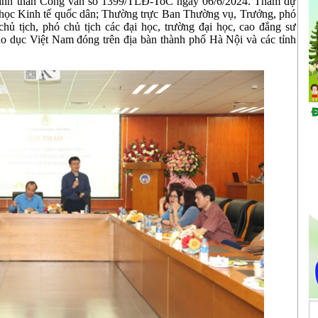
 tinh thần Công văn số 1399/TLĐ-ToC ngày 06/6/2024. Tham dự
i học Kinh tế quốc dân; Thường trực Ban Thường vụ, Trưởng, phó
ủ tịch, phó chủ tịch các đại học, trường đại học, cao đẳng sư
o dục Việt Nam đóng trên địa bàn thành phố Hà Nội và các tỉnh