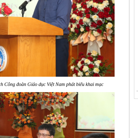
ch Công đoàn Giáo dục Việ
t Nam phát biểu khai mạc