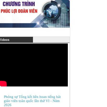
ideos
Phóng sự Tổng kết liên hoan tiếng hát
giáo viên toàn quốc lần thứ VI - Năm
2026