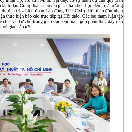
Kỹ thuật Tp. Hồ Chí Minh. Tại đây, có sự tham dự của quý Ban
n lãnh đạo Công đoàn, chuyên gia, nhà khoa học đến từ 7 trường
i thi đua 01 - Liên đoàn Lao động TP.HCM ). Hội thảo đón nhận
ận thực hiện báo cáo trực tiếp tại Hội thảo. Các bài tham luận tập
ẻ chia và Tự chủ trong giáo dục Đại học” góp phần thúc đẩy nền
hời gian sắp tới.