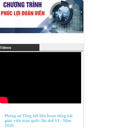
ideos
Phóng sự Tổng kết liên hoan tiếng hát
giáo viên toàn quốc lần thứ VI - Năm
2026