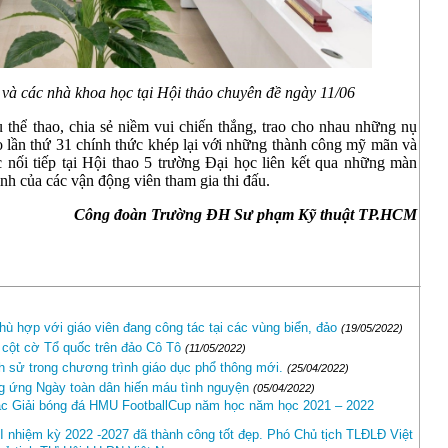
ác nhà khoa học tại Hội thảo chuyên đề ngày 11/06
 thể thao, chia sẻ niềm vui chiến thắng, trao cho nhau những nụ
ao lần thứ 31 chính thức khép lại với những thành công mỹ mãn và
nối tiếp tại Hội thao 5 trường Đại học liên kết qua những màn
ình của các vận động viên tham gia thi đấu.
Công đoàn Trường ĐH Sư phạm Kỹ thuật TP.HCM
 hợp với giáo viên đang công tác tại các vùng biển, đảo
(19/05/2022)
 cột cờ Tổ quốc trên đảo Cô Tô
(11/05/2022)
h sử trong chương trình giáo dục phổ thông mới.
(25/04/2022)
ứng Ngày toàn dân hiến máu tình nguyện
(05/04/2022)
ạc Giải bóng đá HMU FootballCup năm học năm học 2021 – 2022
III nhiệm kỳ 2022 -2027 đã thành công tốt đẹp. Phó Chủ tịch TLĐLĐ Việt