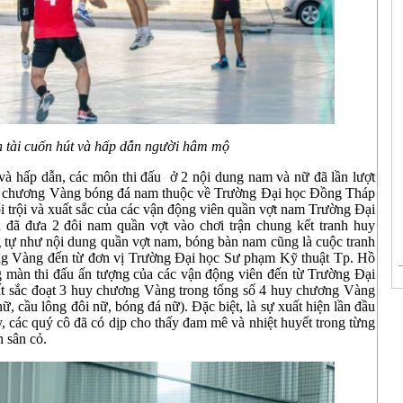
 tài cuốn hút và hấp dẫn người hâm mộ
 và hấp dẫn, các môn thi đấu ở 2 nội dung nam và nữ đã lần lượt
Huy chương Vàng bóng đá nam thuộc về Trường Đại học Đồng Tháp
nổi trội và xuất sắc của các vận động viên quần vợt nam Trường Đại
đã đưa 2 đôi nam quần vợt vào chơi trận chung kết tranh huy
 tự như nội dung quần vợt nam, bóng bàn nam cũng là cuộc tranh
ương Vàng đến từ đơn vị Trường Đại học Sư phạm Kỹ thuật Tp. Hồ
màn thi đấu ấn tượng của các vận động viên đến từ Trường Đại
t sắc đoạt 3 huy chương Vàng trong tổng số 4 huy chương Vàng
, cầu lông đôi nữ, bóng đá nữ). Đặc biệt, là sự xuất hiện lần đầu
y, các quý cô đã có dịp cho thấy đam mê và nhiệt huyết trong từng
 sân cỏ.