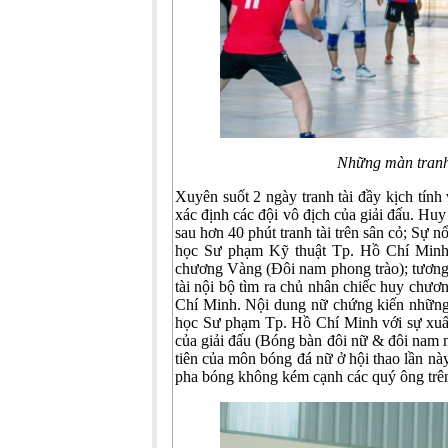
Những màn tranh
Xuyên suốt 2 ngày tranh tài đầy kịch tính
xác định các đội vô địch của giải đấu. 
sau hơn 40 phút tranh tài trên sân cỏ; Sự 
học Sư phạm Kỹ thuật Tp. Hồ Chí Minh 
chương Vàng (Đôi nam phong trào); tương
tài nội bộ tìm ra chủ nhân chiếc huy ch
Chí Minh. Nội dung nữ chứng kiến những 
học Sư phạm Tp. Hồ Chí Minh với sự xuấ
của giải đấu (Bóng bàn đôi nữ & đôi nam nữ
tiên của môn bóng đá nữ ở hội thao lần nà
pha bóng không kém cạnh các quý ông trên