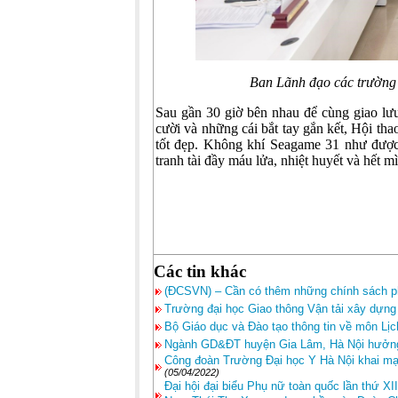
Ban Lãnh đạo các trường và c
Sau gần 30 giờ bên nhau để cùng giao lưu
cười và những cái bắt tay gắn kết, Hội th
tốt đẹp. Không khí Seagame 31 như được 
tranh tài đầy máu lửa, nhiệt huyết và hết m
Các tin khác
(ĐCSVN) – Cần có thêm những chính sách phù
Trường đại học Giao thông Vận tải xây dựng
Bộ Giáo dục và Đào tạo thông tin về môn Lịc
Ngành GD&ĐT huyện Gia Lâm, Hà Nội hưởng 
Công đoàn Trường Đại học Y Hà Nội khai m
(05/04/2022)
Đại hội đại biểu Phụ nữ toàn quốc lần thứ X