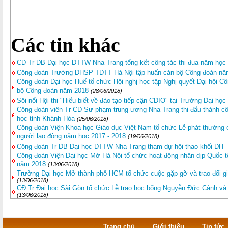
Các tin khác
CĐ Tr DB Đại học DTTW Nha Trang tổng kết công tác thi đua năm học
Công đoàn Trường ĐHSP TDTT Hà Nội tập huấn cán bộ Công đoàn nă
Công đoàn Đại học Huế tổ chức Hội nghị học tập Nghị quyết Đại hội C
bộ Công đoàn năm 2018
(28/06/2018)
Sôi nổi Hội thi "Hiểu biết về đào tạo tiếp cận CDIO" tại Trường Đại học
Công đoàn viên Tr CĐ Sư phạm trung ương Nha Trang thi đấu thành côn
học tỉnh Khánh Hòa
(25/06/2018)
Công đoàn Viện Khoa học Giáo dục Việt Nam tổ chức Lễ phát thưởng 
người lao động năm học 2017 - 2018
(19/06/2018)
Công đoàn Tr DB Đại học DTTW Nha Trang tham dự hội thao khối ĐH 
Công đoàn Viện Đại học Mở Hà Nội tổ chức hoạt động nhân dịp Quốc tế
năm 2018
(13/06/2018)
Trường Đại học Mở thành phố HCM tổ chức cuộc gặp gỡ và trao đổi g
(13/06/2018)
CĐ Tr Đại học Sài Gòn tổ chức Lễ trao học bổng Nguyễn Đức Cảnh và 
(13/06/2018)
|
|
Trang chủ
Giới thiệu
Tin tức