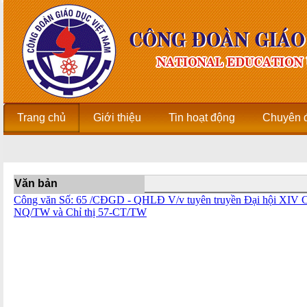
Trang chủ
Giới thiệu
Tin hoạt động
Chuyên 
Văn bản
Công văn Số: 65 /CĐGD - QHLÐ V/v tuyên truyền Đại hội XIV Cô
NQ/TW và Chỉ thị 57-CT/TW